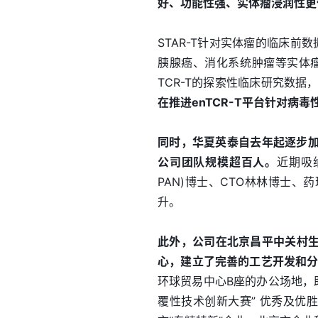
好、功能性强、实体瘤浸润性更
STAR-T针对实体瘤的临床前数
胰腺癌、消化系统肿瘤等实体
TCR-T的探索性临床研究数据，
在推进enTCR-T平台针对病
同时，华夏英泰自去年起逐步
公司团队规模超百人。
近期吸
PAN)博士、CTO林林博士
升。
此外，公司在北京昌平中关村生
心，建立了完善的工艺开发和
环球贸易中心B座的办公场地，
覆性技术创新大赛” 优秀及优胜