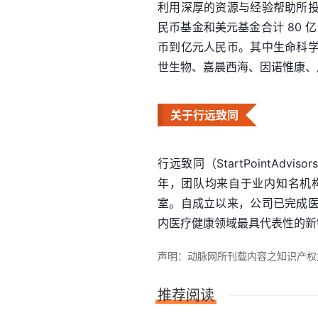
利用深厚的资源与经验帮助所
民币基金和美元基金合计 80 
币到亿元人民币。其中生命科
世生物、嘉晨西海、因诺惟康、
关于行远致同
行远致同（StartPointAd
年，团队均来自于业内知名机
室。自成立以来，公司已完成
内医疗健康领域最具代表性的新
声明：动脉网所刊载内容之知识产权为动
推荐阅读