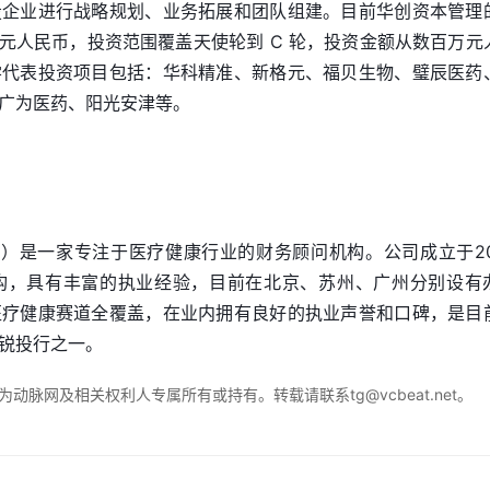
投企业进行战略规划、业务拓展和团队组建。目前华创资本管理
亿元人民币，投资范围覆盖天使轮到 C 轮，投资金额从数百万元
学代表投资项目包括：华科精准、新格元、福贝生物、璧辰医药
广为医药、阳光安津等。
visors）是一家专注于医疗健康行业的财务顾问机构。公司成立于20
构，具有丰富的执业经验，目前在北京、苏州、广州分别设有
医疗健康赛道全覆盖，在业内拥有良好的执业声誉和口碑，是目
锐投行之一。
脉网及相关权利人专属所有或持有。转载请联系tg@vcbeat.net。