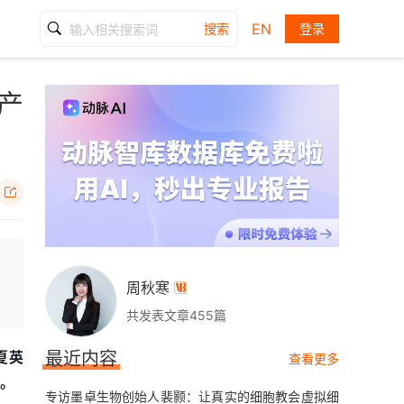
EN
搜索
登录
产

周秋寒

共发表文章455篇
夏英
最近内容
查看更多
持。
专访墨卓生物创始人裴颢：让真实的细胞教会虚拟细