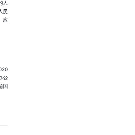
的人
人民
、应
20
办公
前国