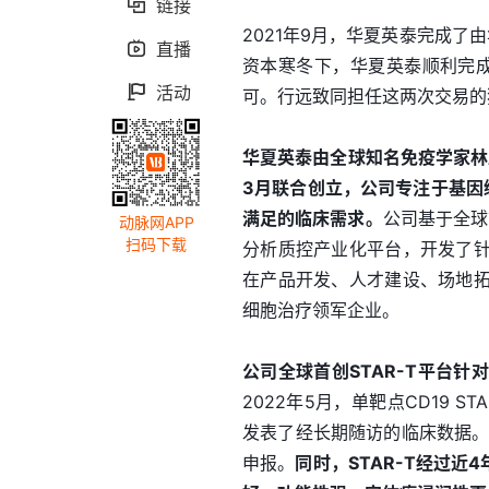
链接

2021年9月，华夏英泰完成
直播

资本寒冬下，华夏英泰顺利完成
活动

可。行远致同担任这两次交易的
华夏英泰由全球知名免疫学家林
3月联合创立，公司专注于基因
满足的临床需求。
公司基于全球
动脉网APP
扫码下载
分析质控产业化平台，开发了
在产品开发、人才建设、场地
细胞治疗领军企业。
公司全球首创STAR-T平台
2022年5月，单靶点CD19 STAR
发表了经长期随访的临床数据。202
申报。
同时，STAR-T经过近