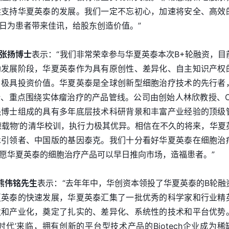
续支持华夏英泰的发展。我们一定不忘初心，加速将安全、高效
日为患者带来佳讯，给股东创造价值。”
张扬博士
表示：“我们非常荣幸参与华夏英泰本次B+轮融资，目
勃发展阶段，华夏英泰作为具有原创性、差异化、自主知识产权
，极具投资价值。华夏英泰是全球创新型细胞治疗技术的先行者
、重点围绕实体瘤治疗的产品管线。公司由创始人林欣教授、C
强博士组成的具有多年底层技术科研背景和丰富产业经验的顶级
德载物’的清华校训，执行力极其优异。相信在不久的将来，华夏
术引领者、中国版的基因泰克。我们十分看好华夏英泰在细胞治
愿华夏英泰的细胞治疗产品可以早日推向市场，造福患者。”
熊伟铭先生
表示：“去年年中，华创资本领投了华夏英泰的B轮融
夏英泰的快速发展，华夏英泰汇集了一批优秀的科学家和行业精
发和产业化，奠定了扎实的、差异化、系统性的技术和平台优势
代’来临，拥有创新的平台型技术产品的Biotech企业成为稀