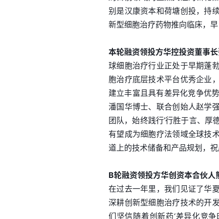
别是汉康资本和荷塘创投，持
新型细胞治疗药物推向临床，早
本轮融资领投方华控投资董事长
球细胞治疗行业正处于早期蓬
胞治疗底层技术平台优秀企业
建立丰富且具有差异化竞争优势
潘国华博士、联合创始人赵学
团队，始终践行’行胜于言、厚
有望成为细胞疗法领域全球技
道上的技术储备和产品规划，祝
B轮融资领投方华创资本合伙人
在过去一年里，我们见证了华
深耕创新型细胞治疗技术的开
们坚信随着创新药‘差异化竞争时