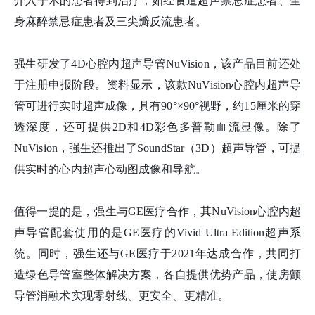
介入手术的患者得到治疗，如经食道超声禁忌症患者、全
身麻醉禁忌症患者及三尖瓣反流患者。
强生研发了4D心腔内超声导管NuVision，该产品目前还处
于注册申报阶段。资料显示，该款NuVision心腔内超声导
管可进行实时超声成像，具有90°×90°视野，约15厘米的穿
透深度，还可提供2D和4D彩色多普勒血流显像。除了
NuVision，强生还推出了SoundStar（3D）超声导管，可提
供实时的心内超声心动图成像和导航。
值得一提的是，强生与GE医疗合作，其NuVision心腔内超
声导管配套使用的是GE医疗的Vivid Ultra Edition超声系
统。同时，强生还与GE医疗于2021年达成合作，共同打
造绿色导管室整体解决方案，各自提供优势产品，使房颤
导管消融术实现零射线、更安全、更精准。