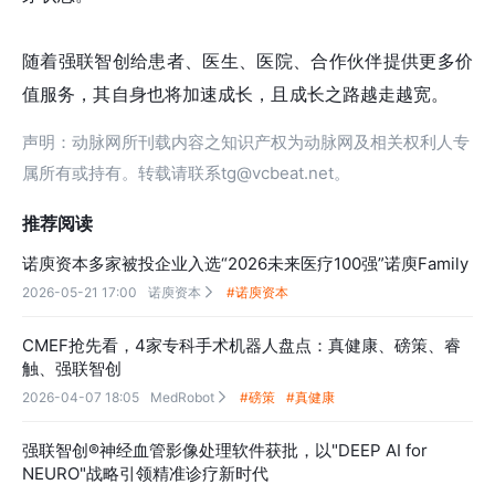
随着强联智创给患者、医生、医院、合作伙伴提供更多价
值服务，其自身也将加速成长，且成长之路越走越宽。
声明：动脉网所刊载内容之知识产权为动脉网及相关权利人专
属所有或持有。转载请联系tg@vcbeat.net。
推荐阅读
诺庾资本多家被投企业入选“2026未来医疗100强”诺庾Family
2026-05-21 17:00
诺庾资本
#诺庾资本

CMEF抢先看，4家专科手术机器人盘点：真健康、磅策、睿
触、强联智创
2026-04-07 18:05
MedRobot
#磅策
#真健康

强联智创®神经血管影像处理软件获批，以"DEEP AI for
NEURO"战略引领精准诊疗新时代