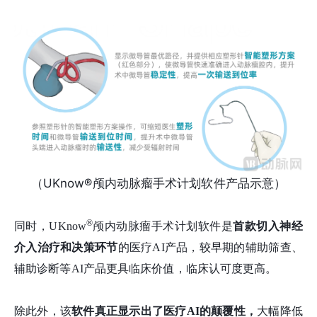
（UKnow️®颅内动脉瘤手术计划软件产品示意）
®
同时，UKnow
颅内动脉瘤手术计划软件是
首款
切入
神经
介入
治疗和决策环节
的医疗AI产品，较早期的辅助筛查、
辅助诊断等AI产品更具临床价值，临床认可度更高。
除此外，该
软件真正显示出了医疗AI的颠覆性
，
大幅降低