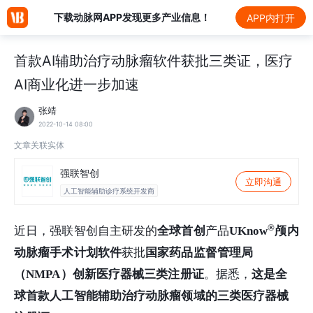
下载动脉网APP发现更多产业信息！
APP内打开
首款AI辅助治疗动脉瘤软件获批三类证，医疗
AI商业化进一步加速
张靖
2022-10-14 08:00
文章关联实体
强联智创
立即沟通
人工智能辅助诊疗系统开发商
®
近日，强联智创
自主研发的
全球首创
产品
UKnow
颅内
动脉瘤手术计划软件
获批
国家药品监督管理局
（NMPA）
创新医疗器械三类注册证
。据悉，
这是全
球首
款
人工智能辅助治疗动脉瘤领域的三类医疗器械