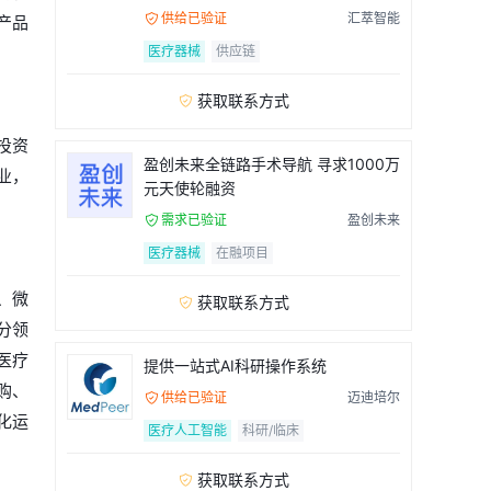
流程
供给已验证
汇萃智能

产品
医疗器械
供应链
获取联系方式

投资
盈创未来全链路手术导航 寻求1000万
业，
元天使轮融资
需求已验证
盈创未来

医疗器械
在融项目
、微
获取联系方式

分领
医疗
提供一站式AI科研操作系统
购、
供给已验证
迈迪培尔

化运
医疗人工智能
科研/临床
获取联系方式
