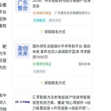
2026广州生物医药与医疗健康产业博
全覆
览会
平台
供给已验证
广东整合生命健康科技中心

配体
生物医药
展会活动
像和
获取联系方式

国内领先全链路AI手术导航平台 盈创
、靶
未来 差异化切入县域医疗蓝海 寻求融
药平
资1000万
有望
需求已验证
盈创未来

的在
在融项目
获取联系方式

发中
汇萃智能为注射笔组装产线提供智能
始人
视觉检测方案，覆盖“核心零部件→动
力装置组装→外壳组装→成品外观”全
药物