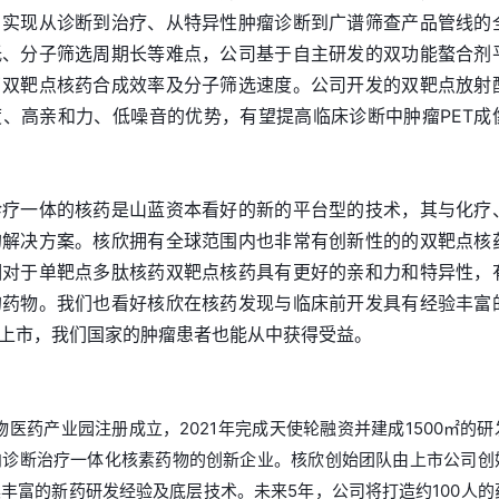
，实现从诊断到治疗、从特异性肿瘤诊断到广谱筛查产品管线的
低、分子筛选周期长等难点，公司基于自主研发的双功能螯合剂
了双靶点核药合成效率及分子筛选速度。公司开发的双靶点放射
、高亲和力、低噪音的优势，有望提高临床诊断中肿瘤PET成
诊疗一体的核药是山蓝资本看好的新的平台型的技术，其与化疗
的解决方案。核欣拥有全球范围内也非常有创新性的的双靶点核
相对于单靶点多肽核药双靶点核药具有更好的亲和力和特异性，
的药物。我们也看好核欣在核药发现与临床前开发具有经验丰富
上市，我们国家的肿瘤患者也能从中获得受益。
物医药产业园注册成立，2021年完成天使轮融资并建成1500㎡的研
向诊断治疗一体化核素药物的创新企业。核欣创始团队由上市公司创
丰富的新药研发经验及底层技术。未来5年，公司将打造约100人的