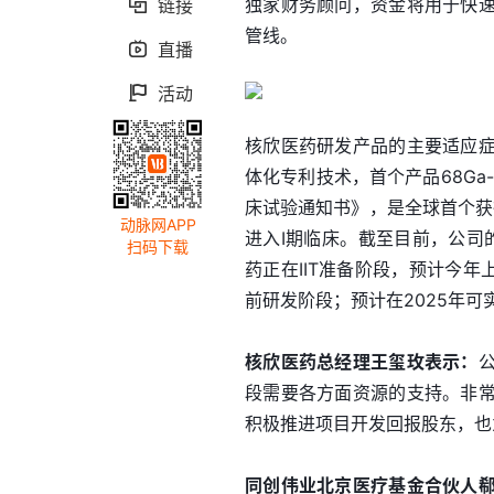
独家财务顾问，资金将用于快
链接

管线。
直播

活动

核欣医药研发产品的主要适应
体化专利技术，首个产品68Ga-
床试验通知书》，是全球首个获
动脉网APP
进入Ⅰ期临床。截至目前，公司的
扫码下载
药正在IIT准备阶段，预计今年
前研发阶段；预计在2025年可
核欣医药总经理王玺玫表示：
段需要各方面资源的支持。非
积极推进项目开发回报股东，也
同创伟业北京医疗基金合伙人