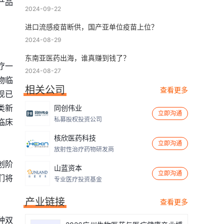
产品
2024-09-22
进口流感疫苗断供，国产亚单位疫苗上位？
2024-08-29
东南亚医药出海，谁真赚到钱了？
疗一
2024-08-27
物临
相关公司
查看更多
现已
类新
同创伟业
立即沟通
私募股权投资公司
临床
核欣医药科技
立即沟通
放射性治疗药物研发商
创阶
山蓝资本
立即沟通
们将
专业医疗投资基金
产业链接
查看更多
种双