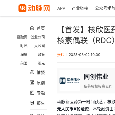
APP
产业链接
公众号矩
【首发】核欣医
首页

投融资
创业公司
核素偶联（RDC
时讯
大公司
深度
政策
张珏
2023-03-02 10:00
前沿
观点
情报

同创伟业
原创

私募股权投资公司
专题

动脉新医药第一时间获悉，
核
报告

元人民币A轮融资，
本轮融资由