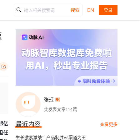
EN
搜索
登录
速

张珏

共发表文章114篇
超亿
最近内容
查看更多
担任
生长激素激战：产品制胜vs渠道为王