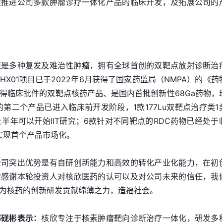
速推进公司多款肿瘤诊疗一体化产品的临床开发，及拓展公司的
症是多种复发及难治性肿瘤，拥有全球首创的双靶点放射诊断治
HX01项目已于2022年6月获得了国家药监局（NMPA）的《药
得临床批件的双靶点核药产品、是国内首批创新性68Ga药物，
第二个产品已进入临床前开发阶段，1款177Lu双靶点治疗类1
上半年可以开始IIT研究；6款针对不同靶点的RDC药物已经处于
实现首个产品市场化。
公司突出优势是有自研创新能力和高效的转化产业化能力，在初
常感谢本轮投资人对核欣医药的认可以及对公司未来的信任，我
为核药的创新研发贡献绵薄之力，造福社会。
郗砚彬表示：
核欣专注于核素肿瘤靶向诊断治疗一体化，研发多