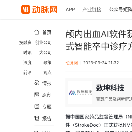
APP
产业链接
公众号矩
颅内出血AI软件
首页

投融资
创业公司
式智能卒中诊疗
时讯
大公司
深度
政策
动脉网
2023-03-24 21:32
前沿
观点
情报

数坤科技
原创

智慧产品及创新解
专题

据中国国家药品监督管理局（N
报告

件（StrokeDoc）正式获