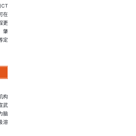
CT
可在
程更
，肇
等定
机构
宣武
为脑
级溶