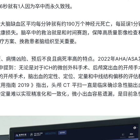
6秒就有1人因为卒中而永久致残。
大脑缺血区平均每分钟就有约190万个神经元死亡，每延误1分
健康损失。脑卒中的救治就是和时间赛跑，保障高质量影像检查
疗方案、挽救患者脑组织至关重要。
病情凶险、预后不良且病死率高的特点。2022年AHA/ASA
南中提到：无论是对于ICH的微创外科手术、后颅窝出血的开颅手
H的开颅手术，脑出血的定性、定位、定量和中线结构偏移的评估
指南 2019 》指出，头颅 CT 平扫一直是临床确诊急性脑出
肿定量难以实现精准化和一致化，微小出血容易遗漏，是目前急