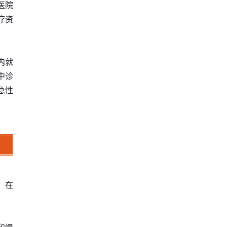
医院
疗资
内就
中诊
急性
，在