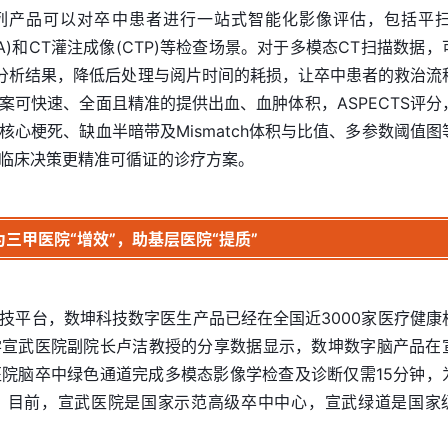
系列产品可以对卒中患者进行一站式智能化影像评估，包括平扫
CTA)和CT灌注成像(CTP)等检查场景。对于多模态CT扫描数据，
与分析结果，降低后处理与阅片时间的耗损，让卒中患者的救治流
案可快速、全面且精准的提供出血、血肿体积，ASPECTS评分
心梗死、缺血半暗带及Mismatch体积与比值、多参数阈值图
临床决策更精准可循证的诊疗方案。
为三甲医院“增效”，助基层医院“提质”
技平台，数坤科技数字医生产品已经在全国近3000家医疗健康
学宣武医院副院长卢洁教授的分享数据显示，数坤数字脑产品在
医院脑卒中绿色通道完成多模态影像学检查及诊断仅需15分钟，
。目前，宣武医院是国家示范高级卒中中心，宣武绿道是国家