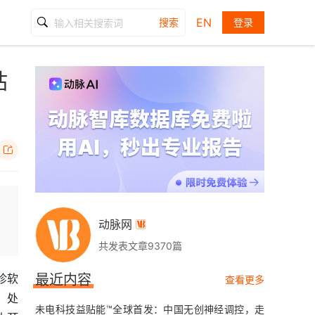
EN
搜索
登录
站

动脉网

共发表文章9370篇
诊软
最近内容
查看更多
、处
未电科技益贴能™全球首发：中国无创神经调控，走