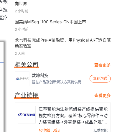
头颈
向世界
科技
2 小时前
医疗
因美纳MiSeq i100 Series-CN中国上市
3 小时前
术也科技完成Pre-A轮融资，用Physical AI打造自驱
动实验室
2 天前
相关公司
查看更多
数坤科技
立即沟通
智慧产品及创新解决方案提供商
产业链接
查看更多
汇萃智能为注射笔组装产线提供智能
视觉检测方案，覆盖“核心零部件→动
力装置组装→外壳组装→成品外观”全
流程
供给已验证
汇萃智能
