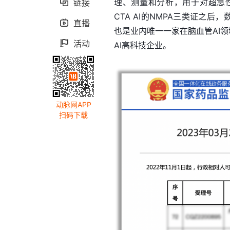
理、测量和分析，用于对超急
链接

CTA AI的NMPA三类证之
直播

也是业内唯一一家在脑血管AI领
活动

AI高科技企业。
动脉网APP
扫码下载