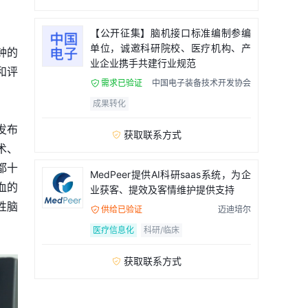
【公开征集】脑机接口标准编制参编
单位，诚邀科研院校、医疗机构、产
钟的
业企业携手共建行业规范
和评
需求已验证
中国电子装备技术开发协会

成果转化
发布
获取联系方式

术、
都十
MedPeer提供AI科研saas系统，为企
血的
业获客、提效及客情维护提供支持
性脑
供给已验证
迈迪培尔

医疗信息化
科研/临床
获取联系方式
