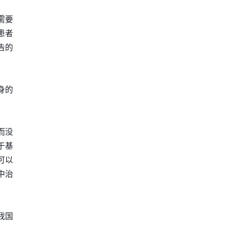
需要
患者
告的
身的
而没
于基
可以
中治
我国