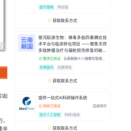
医疗器械
供应链
获取联系方式

银河起源生物：蜂毒多肽四重耦合技
术平台与临床转化项目 ——聚焦天然
多肽肿瘤治疗与辐射损伤修复的破局
者
需求已验证
云南颠国十八铺餐饮管理有

限公司
生物医药
在融项目
获取联系方式

引起
提供一站式AI科研操作系统
供给已验证
迈迪培尔

医疗人工智能
科研/临床
万，
获取联系方式
患卒
