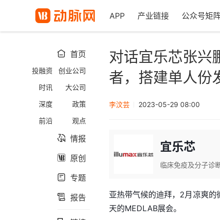
APP
产业链接
公众号矩
对话宜乐芯张兴
首页

投融资
创业公司
者，搭建单人份
时讯
大公司
深度
政策
李汶芸
2023-05-29 08:00
前沿
观点
情报

宜乐芯
原创

临床免疫及分子诊
专题

亚热带气候的迪拜，2月凉爽的
报告

天的MEDLAB展会。