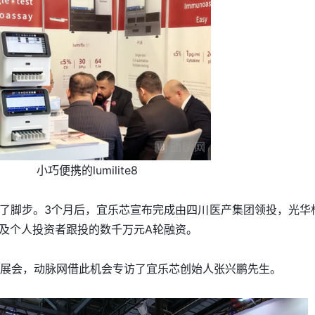
小巧便携的lumilite8
了脚步。3个月后，宜乐芯宣布完成由四川医产集团领投，光华
及个人投资者跟投的数千万元A轮融资。
CLP展会，动脉网借此机会专访了宜乐芯创始人张兴鹏先生。