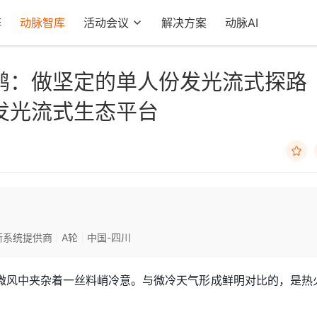
阵
动脉智库
活动会议
解决方案
动脉AI
鹏：做坚定的单人份发光流式探路
发光流式生态平台

断系统提供商
A轮
中国-四川
微风中夹杂着一丝料峭冷意。与微冷天气形成鲜明对比的，是热