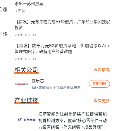
杀出一苏州黑马
自家
3 天前
【首发】元育生物完成A+轮融资，广东盐业集团独家
投资
时传
2026-08-03
【首发】数千万元B2轮融资落地！优加健康以AI +
管理式医疗，破解用户经营难题
2026-08-03
相关公司
查看更多
宜乐芯
立即沟通
临床免疫及分子诊断系统提供商
产业链接
查看更多
汇萃智能为注射笔组装产线提供智能
视觉检测方案，覆盖“核心零部件→动
力装置组装→外壳组装→成品外观”全