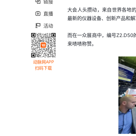
链接

大会人头攒动，来自世界各地
直播

最新的仪器设备、创新产品和解
活动

而在一众展商中，编号Z2.D
来啧啧称赞。
动脉网APP
扫码下载