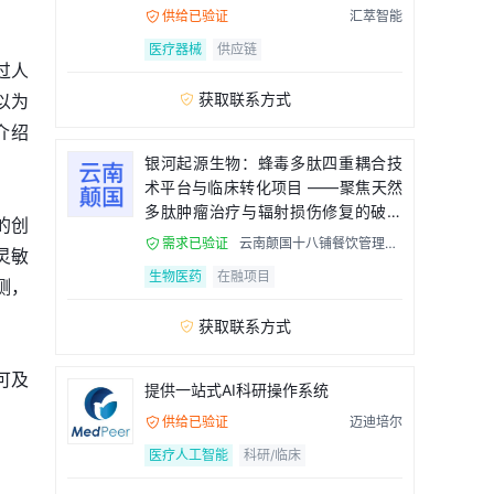
流程
供给已验证
汇萃智能

医疗器械
供应链
过人
获取联系方式
以为

介绍
银河起源生物：蜂毒多肽四重耦合技
术平台与临床转化项目 ——聚焦天然
多肽肿瘤治疗与辐射损伤修复的破局
的创
者
需求已验证
云南颠国十八铺餐饮管理有

灵敏
限公司
生物医药
在融项目
测，
获取联系方式

可及
提供一站式AI科研操作系统
供给已验证
迈迪培尔

医疗人工智能
科研/临床