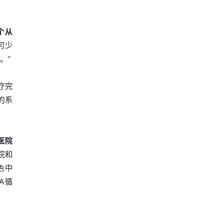
个从
可少
。”
疗完
的系
医院
院和
色中
A循