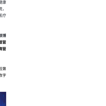
健康
流，
医疗
颖博
眠管
病管
险第
数字