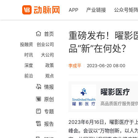
APP
产业链接
公众号矩
重磅发布！曜影
首页

投融资
创业公司
品“新”在何处？
时讯
大公司
深度
政策
李成平
2023-06-20 08:00
前沿
观点
情报

曜影医疗
原创

高品质医疗服务提
专题

2023年6月16日，曜影医
报告

峰会。会议以“万物创新，以人