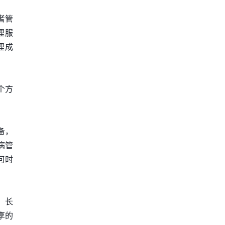
患者管
理服
理成
个方
备，
病管
何时
，长
享的