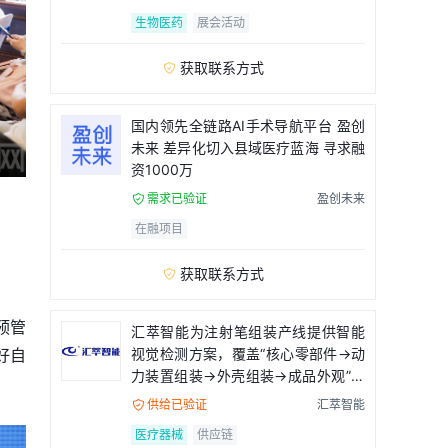
生物医药
展会活动
获取联系方式

国内领先全链路AI手术导航平台 盈创
未来 差异化切入县域医疗蓝海 寻求融
资1000万
需求已验证
盈创未来

在融项目
获取联系方式

预管
汇萃智能为注射笔组装产线提供智能
好自
视觉检测方案，覆盖“核心零部件→动
力装置组装→外壳组装→成品外观”全
流程
供给已验证
汇萃智能

医疗器械
供应链