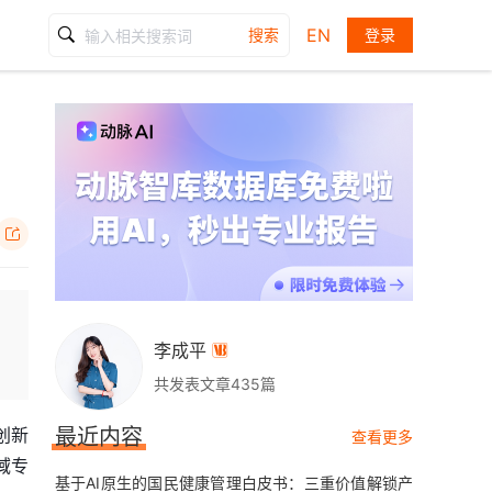
EN
搜索
登录

李成平

共发表文章435篇
创新
最近内容
查看更多
域专
基于AI原生的国民健康管理白皮书：三重价值解锁产