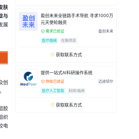
皮肤
症与
盈创未来全链路手术导航 寻求1000万
元天使轮融资
发展
需求已验证
盈创未来

医疗器械
在融项目
获取联系方式

提供一站式AI科研操作系统
及创
供给已验证
迈迪培尔

。
医疗人工智能
科研/临床
获取联系方式

组胶
组织
胶电