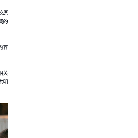
胶原
域的
内容
相关
供明