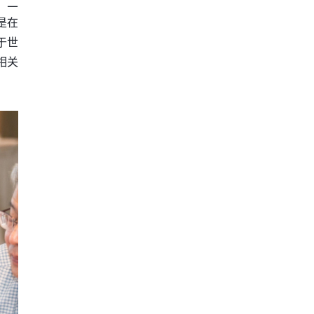
，二
是在
于世
相关