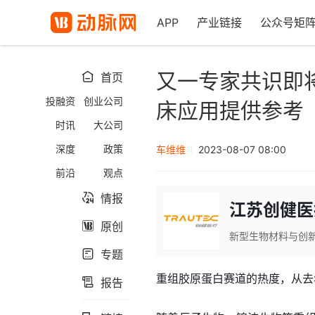
APP
产业链接
公众号矩
又一专家共识即
首页

投融资
创业公司
床应用提供参考
时讯
大公司
深度
政策
车维维
2023-08-07 08:00
前沿
观点
情报

江苏创健医
原创

新型生物材料与创
专题

重组胶原蛋白赛道的热度，从去
报告
