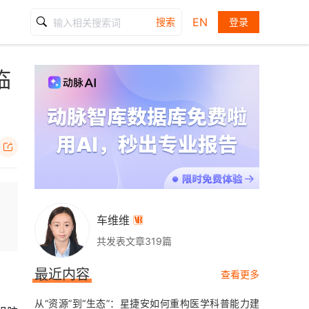
EN
搜索
登录
临

车维维

共发表文章319篇
最近内容
查看更多
从“资源”到“生态”：星捷安如何重构医学科普能力建