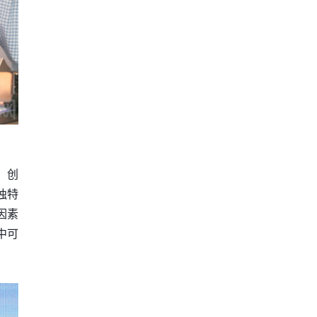
，创
独特
因素
中可