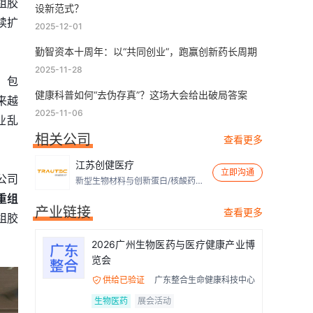
组胶
设新范式？
续扩
2025-12-01
勤智资本十周年：以“共同创业”，跑赢创新药长周期
2025-11-28
，包
健康科普如何“去伪存真”？这场大会给出破局答案
来越
2025-11-06
业乱
相关公司
查看更多
江苏创健医疗
立即沟通
公司
新型生物材料与创新蛋白/核酸药品
研发、生产销售商
重组
产业链接
查看更多
组胶
2026广州生物医药与医疗健康产业博
览会
供给已验证
广东整合生命健康科技中心

生物医药
展会活动