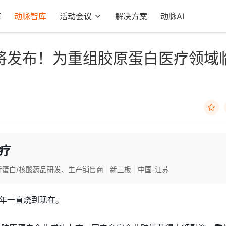
阵
动脉智库
活动会议
解决方案
动脉AI
将发布！为重组胶原蛋白医疗领域

疗
新蛋白/核酸药品研发、生产销售商
新三板
中国-江苏
年一直烧到现在。