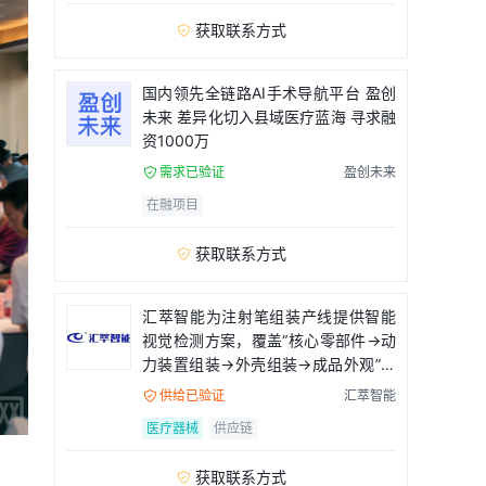
获取联系方式

国内领先全链路AI手术导航平台 盈创
未来 差异化切入县域医疗蓝海 寻求融
资1000万
需求已验证
盈创未来

在融项目
获取联系方式

汇萃智能为注射笔组装产线提供智能
视觉检测方案，覆盖“核心零部件→动
力装置组装→外壳组装→成品外观”全
流程
供给已验证
汇萃智能

医疗器械
供应链
获取联系方式
