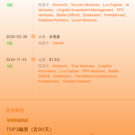
投资方：
Kinnevik
、Socium Ventures
、Lux Capital
、IA
D轮
Ventures
、Lingotto Investment Management
、FPV
Ventures
、Baillie Gifford
、Dimension
、PremjiInvest
、
Peakline Partners
、Level Ventures
2025-02-26
金额：
未透露
投资方：
Sanofi
C轮
2024-11-22
金额：
$1.3亿
投资方：
Kinnevik
、True Ventures
、Lingotto
C轮
Innovation
、Lux Capital
、FPV Ventures
、Baillie
Gifford
、Dimension
、The Nature Conservancy
、
PremjiInvest
、Cresset Partners
化学制药
近30天
融资6起
TOP3融资（近90天）