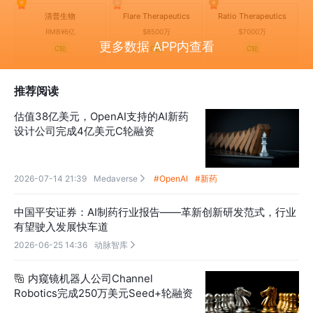
清普生物
Flare Therapeutics
Ratio Therapeutics
RMB¥6亿
$8500万
$7000万
更多数据 APP内查看
C轮
C轮
C轮
推荐阅读
估值38亿美元，OpenAI支持的AI新药
设计公司完成4亿美元C轮融资
2026-07-14 21:39
Medaverse
#OpenAI
#新药

中国平安证券：AI制药行业报告——革新创新研发范式，行业
有望驶入发展快车道
2026-06-25 14:36
动脉智库

内窥镜机器人公司Channel

Robotics完成250万美元Seed+轮融资