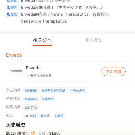
Enveda布局了化学制药
赛道
赛道

Enveda近期收录于《中国平安证券：AI制药...》
报告

Enveda的竞品：Nanna Therapeutics、豪森药业、
竞品

Sensorium Therapeutics
相关公司
相关赛道
Enveda
Enveda
立即沟通
小分子疗法研发商
产业领域
新药研发
化学药品制剂制造
化合物发现
使用技术
机器学习
生物技术
应用场景
治疗产品
概念
AI+制药
化学药
创新药
历史融资
2025-09-04
金额：
$1.5亿