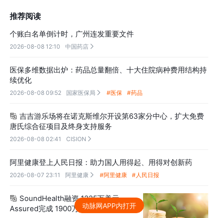
推荐阅读
个账白名单倒计时，广州连发重要文件
2026-08-08 12:10
中国药店

医保多维数据出炉：药品总量翻倍、十大住院病种费用结构持
续优化
2026-08-08 09:52
国家医保局
#医保
#药品

吉吉游乐场将在诺克斯维尔开设第63家分中心，扩大免费

唐氏综合征项目及终身支持服务
2026-08-08 02:41
CISION

阿里健康登上人民日报：助力国人用得起、用得对创新药
2026-08-07 23:11
阿里健康
#阿里健康
#人民日报

SoundHealth融资 1225万美元

动脉网APP内打开
Assured完成 1900万美元 A轮融资