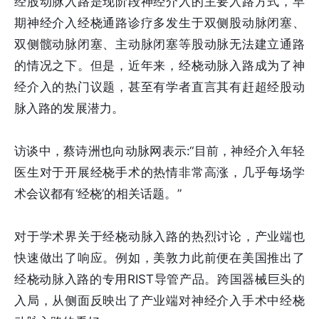
经股动脉入路是现阶段神经介入的主要入路方式，早
期神经介入经桡通路诊疗多发生于双侧股动脉闭塞、
双侧髋动脉闭塞、主动脉闭塞等股动脉无法建立通路
的情况之下。但是，近年来，经桡动脉入路成为了神
经介入的热门议题，甚至有学者直言其有赶超经股动
脉入路的发展潜力。
访谈中，蔡诗洲也向动脉网表示:“目前，神经介入年轻
医生对于开展经桡手术的热情非常高涨，几乎每场学
术会议都有‘经桡’的相关话题。”
对于学术界关于经桡动脉入路的热烈讨论，产业端也
快速做出了响应。例如，美敦力此前便在美国推出了
经桡动脉入路的专用RIST导管产品。跨国器械巨头的
入局，从侧面反映出了产业端对神经介入手术中经桡