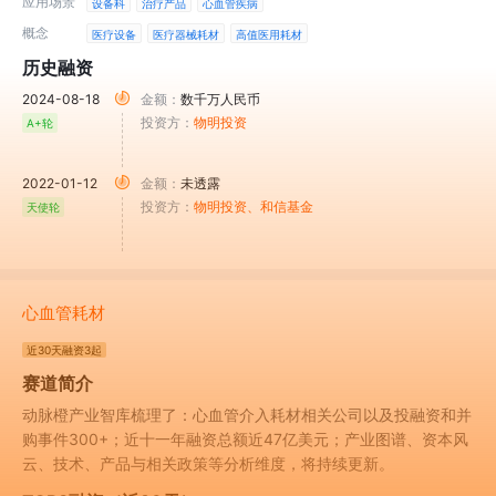
应用场景
设备科
治疗产品
心血管疾病
概念
医疗设备
医疗器械耗材
高值医用耗材
历史融资
2024-08-18
金额：
数千万人民币
投资方：
物明投资
A+轮
2022-01-12
金额：
未透露
投资方：
物明投资
、和信基金
天使轮
心血管耗材
近30天
融资3起
赛道简介
动脉橙产业智库梳理了：心血管介入耗材相关公司以及投融资和并
购事件300+；近十一年融资总额近47亿美元；产业图谱、资本风
云、技术、产品与相关政策等分析维度，将持续更新。