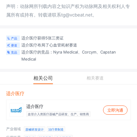
声明：动脉网所刊载内容之知识产权为动脉网及相关权利人专
属所有或持有。转载请联系tg@vcbeat.net。
适介医疗获得5张三类证
产品

适介医疗布局了心血管耗材
赛道
赛道

适介医疗的竞品：Nyra Medical、Corcym、Capstan
竞品

Medical
相关公司
相关赛道
适介医疗
适介医疗
立即沟通
血管介入类医疗器械产品研发、生产、销售商
产业领域
器械研发设计
治疗类制造