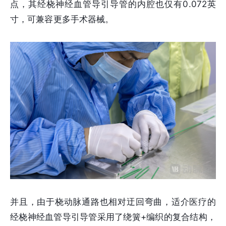
点，其经桡神经血管导引导管的内腔也仅有0.072英
寸，可兼容更多手术器械。
并且，由于桡动脉通路也相对迂回弯曲，适介医疗的
经桡神经血管导引导管采用了绕簧+编织的复合结构，