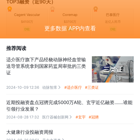
TOP3融资（近90天）
Cagent Vascular
Coremap
巴泰医疗
$4100万
$3700万
近亿人民币
更多数据 APP内查看
D轮
C轮
D轮
推荐阅读
适介医疗旗下产品经桡动脉神经血管输
送导管系统拿到国家药监局审批的三类
证
2024-10-09 12:36
动脉智库
#适介医疗
#三类证

近期投融资盘点冠骋完成5000万A轮、玄宇近亿融资.......谁能
引领行业发展？
2024-08-28 17:32
医疗器械创新网
#玄宇
#冠骋

大健康行业投融资周报