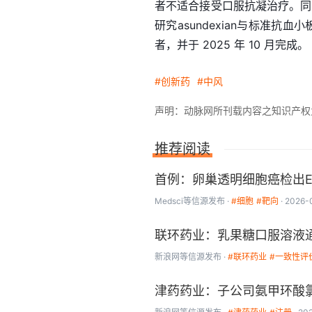
者不适合接受口服抗凝治疗。同时，
研究asundexian与标准抗
者，并于 2025 年 10 月完成。
#创新药
#中风
声明：动脉网所刊载内容之知识产权为动
推荐阅读
首例：卵巢透明细胞癌检出ET
Medsci
等信源发布
#细胞
#靶向
2026-
联环药业：乳果糖口服溶液
新浪网
等信源发布
#联环药业
#一致性评
津药药业：子公司氨甲环酸