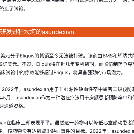
50 名患者发生中风或栓塞后结束，但当试验进行到三分之一时，
终止了试验。
研发进程坎坷的
asundexian
元分子Eliquis的畅销至今无法被打破。该药由BMS和辉瑞共
.69亿美元。不过，Eliquis将在近几年专利到期，面临仿制药争夺
在临床试验中的疗效能够超过Eliquis，将具备强劲的市场潜力。
睐。2022年，asundexian用于非心源性缺血性卒中患者二级预
 年5月，asundexian作为一种潜在疗法用于房颤患者预防卒中和
快速通道资格。
exian在临床上却表现平平。虽然这一药物可以降低心室颤动患者
，该药物没有达到减少缺血事件的目标。2022年，asundexia