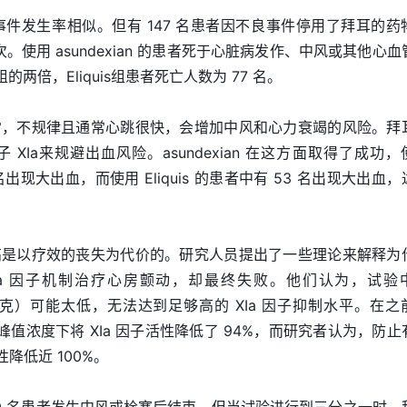
is 的不良事件发生率相似。但有 147 名患者因不良事件停用了拜耳的
18 次。使用 asundexian 的患者死于心脏病发作、中风或其他心
s 组的两倍，Eliquis组患者死亡人数为 77 名。
常，不规律且通常心跳很快，会增加中风和心力衰竭的风险。拜
XIa来规避出血风险。asundexian 在这方面取得了成功，
17 名出现大出血，而使用 Eliquis 的患者中有 53 名出现大出血
高是以疗效的丧失为代价的。研究人员提出了一些理论来解释为
通过 XIa 因子机制治疗心房颤动，却最终失败。他们认为，试验
 50 毫克）可能太低，无法达到足够高的 XIa 因子抑制水平。在之
量在峰值浓度下将 XIa 因子活性降低了 94%，而研究者认为，防止
降低近 100%。