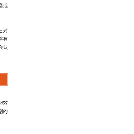
塞或
旨在对
F将有
会认
起效
制剂的