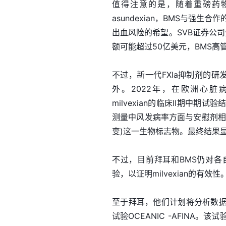
值得注意的是，随着重磅药
asundexian，BMS与强生
出血风险的希望。SVB证券公司分
额可能超过50亿美元，BMS高
不过，新一代FXIa抑制剂的研发并
外。2022年，在欧洲心脏病学会(E
milvexian的临床II期
测量中风发病率方面与安慰剂相
变)这一生物标志物。最终结果
不过，目前拜耳和BMS仍对各
验，以证明milvexian的有效性
至于拜耳，他们计划将分析数据，以
试验OCEANIC -AFIN