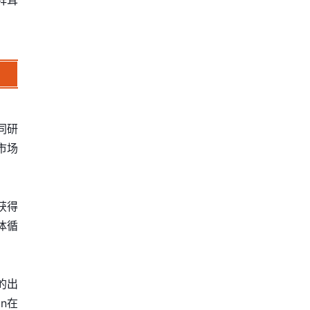
拜耳
同研
市场
防获得
体循
的出
n在