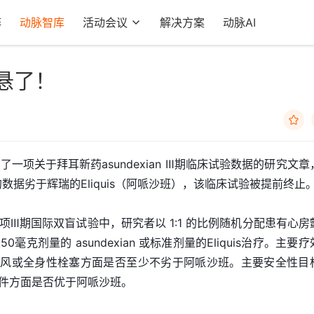
阵
动脉智库
活动会议
解决方案
动脉AI
悬了！

一项关于拜耳新药asundexian Ⅲ期临床试验数据的研究文章
面的数据劣于辉瑞的Eliquis（阿哌沙班），该临床试验被提前终止
Ⅲ期国际双盲试验中，研究者以 1:1 的比例随机分配患有心房
克剂量的 asundexian 或标准剂量的Eliquis治疗。主要
 在预防中风或全身性栓塞方面是否至少不劣于阿哌沙班。主要安全性目
出血事件方面是否优于阿哌沙班。