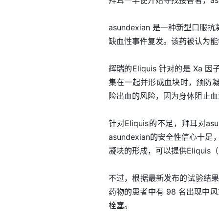
拜耳一早便开始寻找接替者，asu
asundexian 是一种新型口
缺血性事件复发。该药被认为能够超
辉瑞的Eliquis 针对的是 
集在一起并形成血块时，预防
险出血的风险，因为身体阻止血
针对Eliquis的不足，拜耳对a
asundexian的安全性信心十
凝块的形成，可以提供Eliqui
不过，根据最新发布的试验结果，
药物的患者中有 98 名出现中风或
栓塞。