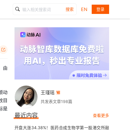
EN
搜索
登录

，由
。
颤动
王瑾瑶

疗效目
共发表文章198篇
标是
最近内容
查看更多
开盘大涨34.38%！医药合成生物学第一股港交所敲