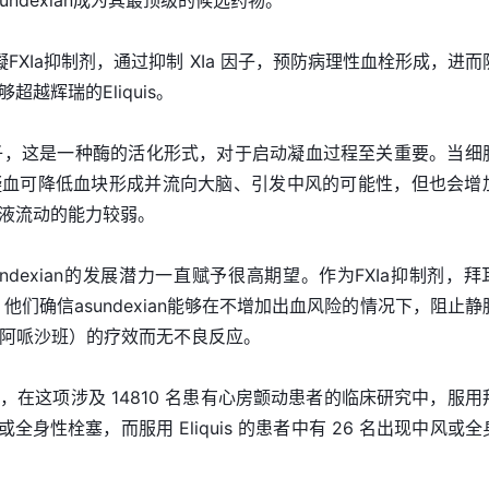
ndexian成为其最顶级的候选药物。
服抗凝FXIa抑制剂，通过抑制 XIa 因子，预防病理性血栓形成，进
越辉瑞的Eliquis。
Xa 因子，这是一种酶的活化形式，对于启动凝血过程至关重要。当细
凝血可降低血块形成并流向大脑、引发中风的可能性，但也会增
液流动的能力较弱。
sundexian的发展潜力一直赋予很高期望。作为FXIa抑制剂，拜
足，他们确信asundexian能够在不增加出血风险的情况下，阻止静
s（阿哌沙班）的疗效而无不良反应。
在这项涉及 14810 名患有心房颤动患者的临床研究中，服用
全身性栓塞，而服用 Eliquis 的患者中有 26 名出现中风或全