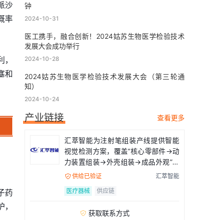
哌沙
钟
概率
2024-10-31
医工携手，融合创新！2024姑苏生物医学检验技术
发展大会成功举行
利，
2024-10-28
塞和
2024姑苏生物医学检验技术发展大会（第三轮通
知）
2024-10-24
产业链接
查看更多
汇萃智能为注射笔组装产线提供智能
视觉检测方案，覆盖“核心零部件→动
力装置组装→外壳组装→成品外观”全
流程
供给已验证
汇萃智能

医疗器械
供应链
子药
护，
获取联系方式
