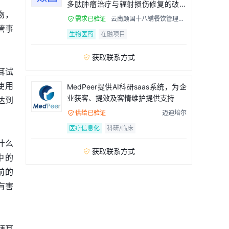
多肽肿瘤治疗与辐射损伤修复的破局
药物，
者
需求已验证
云南颠国十八铺餐饮管理有

限公司
血管事
生物医药
在融项目
获取联系方式

耳试
使用
MedPeer提供AI科研saas系统，为企
业获客、提效及客情维护提供支持
，达到
供给已验证
迈迪培尔

医疗信息化
科研/临床
什么
获取联系方式

中的
前的
有害