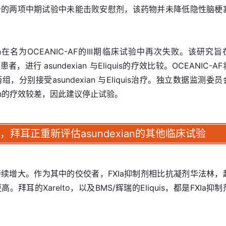
者的两项中期试验中未能击败安慰剂，该药物并未降低隐性脑梗
ian在名为OCEANIC-AF的III期临床试验中再次失败。该研究
者，进行 asundexian 与Eliquis的疗效比较。OCEANIC-A
分别接受asundexian 与Eliquis治疗。独立数据监测委员
ian的疗效较差，因此建议停止试验。
，拜耳正重新评估
asundexian
的其他临床试验
续增大。作为其中的佼佼者，FXIa抑制剂相比抗凝剂华法林，
耳的Xarelto，以及BMS/辉瑞的Eliquis，都是FXIa抑