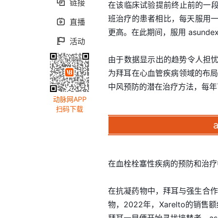
链接

在该临床试验提前终止前的一
班治疗的患者相比，每天服用一次5
直播

更高。在此期间，服用 asund
活动

由于数据显示出的趋势令人担忧，
为拜耳在心血管疾病领域的布局再
中风预防的潜在治疗方法，每年可
动脉网APP
扫码下载
在血栓栓塞性疾病的预防和治疗
在抗凝药物中，拜耳与强生合作研
物，2022年，Xarelto的销