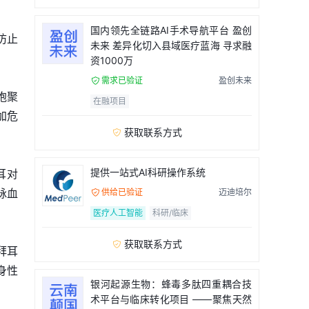
国内领先全链路AI手术导航平台 盈创
而防止
未来 差异化切入县域医疗蓝海 寻求融
资1000万
需求已验证
盈创未来

胞聚
在融项目
加危
获取联系方式

提供一站式AI科研操作系统
耳对
脉血
供给已验证
迈迪培尔

医疗人工智能
科研/临床
获取联系方式

拜耳
身性
银河起源生物：蜂毒多肽四重耦合技
术平台与临床转化项目 ——聚焦天然