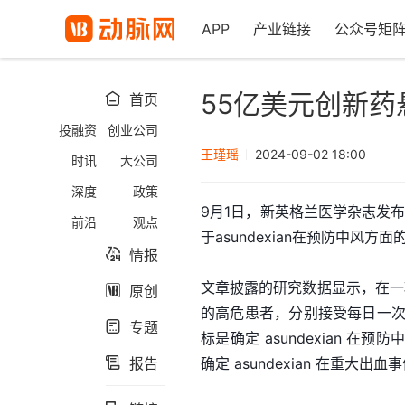
APP
产业链接
公众号矩
55亿美元创新药
首页

投融资
创业公司
王瑾瑶
2024-09-02 18:00
时讯
大公司
深度
政策
9月1日，新英格兰医学杂志发布了
前沿
观点
于asundexian在预防中风方
情报

文章披露的研究数据显示，在一项
原创

的高危患者，分别接受每日一次50毫
专题

标是确定 asundexian
报告
确定 asundexian 在重大
