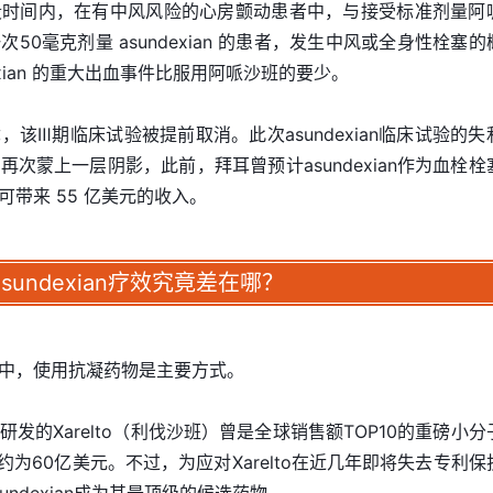
段时间内，在有中风风险的心房颤动患者中，与接受标准剂量阿
0毫克剂量 asundexian 的患者，发生中风或全身性栓塞的
exian 的重大出血事件比服用阿哌沙班的要少。
该Ⅲ期临床试验被提前取消。此次asundexian临床试验的失
次蒙上一层阴影，此前，拜耳曾预计asundexian作为血栓栓
带来 55 亿美元的收入。
asundexian
疗效究竟差在哪？
中，使用抗凝药物是主要方式。
发的Xarelto（利伐沙班）曾是全球销售额TOP10的重磅小分
售额约为60亿美元。不过，为应对Xarelto在近几年即将失去专利保