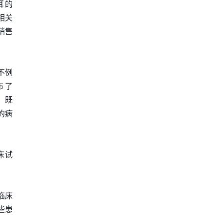
耳的
剂相关
销售
也不例
公布了
，既
的病
床试
临床
些患