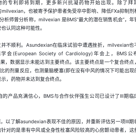
物的专利即将到期，更多新兴抗凝药物开始出现。除了拜
合作的milvexian，也被寄予保护患者免受卒中影响、降低FXa抑制
析师曾分析称，milvexian 是BMS“最大的潜在销售机会”，年
管也认同这种可能性。
不顺利。Asundexian在临床试验中遭遇挫折，milvexian
uropean Society of Cardiology)年会上，BMS
中期试验结果，数据显示未能达到主要终点。该主要终点是一个复合终点
比的剂量反应，也测量脑梗塞(即在没有中风的情况下可能出现
显示，药物并未达到复合终点。
自的产品充满信心，BMS与合作伙伴强生公司已设计了III期临
。
了解asundexian表现不佳的原因，并重新评估另一项III期
A。该试验针对的是患有中风或全身性栓塞风险较高的心房颤动患者，这