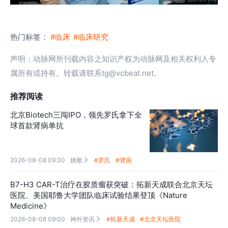
热门标签：
#临床
#临床研究
声明：动脉网所刊载内容之知识产权为动脉网及相关权利人专
属所有或持有。转载请联系tg@vcbeat.net。
推荐阅读
北京Biotech三闯IPO，领先罗氏拿下全
球首款肾病单抗
2026-08-08 09:30
姚敬
#罗氏
#肾病

B7-H3 CAR-T治疗在胶质瘤获突破：拓新天成联合北京天坛
医院、美国耶鲁大学团队临床试验结果登顶《Nature
Medicine》
2026-08-08 09:00
神外资讯
#拓新天成
#北京天坛医院
