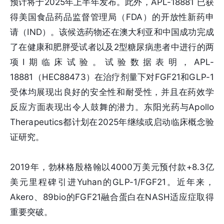
预计将于2025年上半年发布。此外，APL-18881 已获
得美国食品药品监督管理局（FDA）的开放性新药申
请（IND）。该候选药物还在澳大利亚和中国成功完成
了在健康和肥胖受试者以及2型糖尿病患者中进行的两
项I期临床试验。试验数据表明，APL-
18881（HEC88473）在治疗剂量下对FGF21和GLP-1
受体均展现出良好的安全性和耐受性，并且在药效学
反应方面表现出令人鼓舞的潜力。东阳光药与Apollo
Therapeutics都计划在2025年继续或启动临床概念验
证研究。
2019年，勃林格殷格翰以4000万美元预付款+8.3亿
美元里程碑引进Yuhan的GLP-1/FGF21。近年来，
Akero、89bio的FGF21融合蛋白在NASH适应症取得
重要突破。