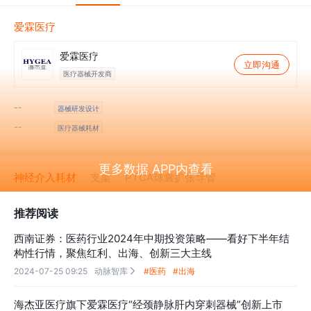
爱霖医疗
爱霖医疗
立即沟通
医疗器械开发商
--
器械研发设计
--
医疗器械耗材
更多数据 APP内查看
神经介入耗材
支架
PTCA球囊扩张导管
推荐阅读
西南证券：医药行业2024年中期投资策略——看好下半年结
构性行情，聚焦红利、出海、创新三大主线
2024-07-25 09:25
动脉智库
#医药
#出海

海杰亚医疗旗下爱霖医疗“经颈静脉肝内穿刺器械”创新上市