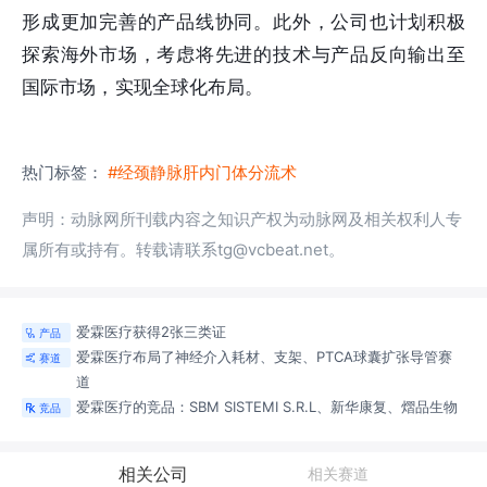
形成更加完善的产品线协同。此外，公司也计划积极
探索海外市场，考虑将先进的技术与产品反向输出至
国际市场，实现全球化布局。
热门标签：
#经颈静脉肝内门体分流术
声明：动脉网所刊载内容之知识产权为动脉网及相关权利人专
属所有或持有。转载请联系tg@vcbeat.net。
爱霖医疗获得2张三类证
产品

爱霖医疗布局了神经介入耗材、支架、PTCA球囊扩张导管
赛
赛道

道
爱霖医疗的竞品：SBM SISTEMI S.R.L、新华康复、熠品生物
竞品

相关公司
相关赛道