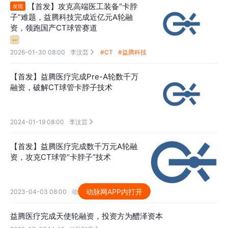
【首发】攻克高端医工装备“卡脖
发现
子”难题，益腾科技完成近亿元A轮融
资，领跑国产CT球管赛道
--
2026-01-30 08:00
李汶芸
#CT
#益腾科技

【首发】益腾医疗完成Pre-A轮数千万
融资，破解CT球管卡脖子技术
2024-01-19 08:00
李汶芸

【首发】益腾医疗完成数千万元A轮融
资，攻克CT球管“卡脖子”技术
动脉网APP内打开
2023-04-03 08:00
动脉网

益腾医疗完成天使轮融资，投资方为醴泽资本