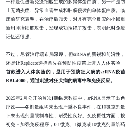
一种是促进新免疫细胞生成的多聚体蛋白质，另一种是防
止无菌炎症、异常血管生成和肿瘤侵袭的单体蛋白质。临
床前研究表明，在治疗后70天，对具有完全反应的小鼠重
新用肿瘤细胞攻击，发现成功拒绝了攻击，表明此时免疫
记忆还很强。
不过，尽管治疗端布局深厚，但srRNA的新锐和前沿性，
还是让Replicate选择首先在预防性疫苗上进入人体实验。
首款进入人体实验的，是用于预防狂犬病的srRNA疫苗
RBI-4000，通过刺激对狂犬病的病毒中和免疫反应。
2025年2月公开的首次I期临床数据中，srRNA显示了出色
疗效——各剂量组均未出现严重不良事件，
在10微克剂量
下未出现剂量限制毒性，
耐受性良好。免疫原性方面，按
初免－
加强免疫程序，
0.1微克、1微克或10微克剂量给药