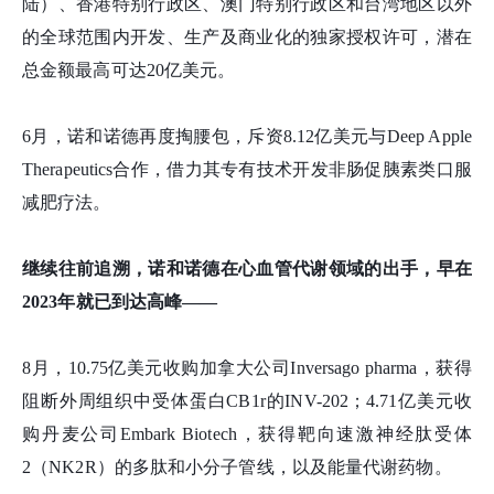
陆）、香港特别行政区、澳门特别行政区和台湾地区以外
的全球范围内开发、生产及商业化的独家授权许可，潜在
总金额最高可达20亿美元。
6月，
诺和诺德再度掏腰包，斥资
8.12亿美元与Deep Apple
Therapeutics合作，借力其专有技术开发非肠促胰素类口服
减肥疗法。
继续往前追溯，诺和诺德在心血管代谢领域的出手，早在
2023年就已到达高峰——
8月，10.75亿美元收购加拿大公司Inversago pharma，获得
阻断外周组织中受体蛋白CB1r的INV-202；4.71亿美元收
购丹麦公司Embark Biotech，获得靶向速激神经肽受体
2（NK2R）的多肽和小分子管线，以及能量代谢药物。