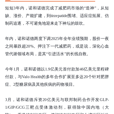
短短3年内，诺和诺德完成了减肥药市场的“造神”，从短
缺、涨价、产能扩建，到tirzepatide围堵、适应症拓展、仿
制药追逐，不可避免地迎来走下神坛的鼓吹。
年内，诺和诺德两度
下调
2025年全年业绩预期，
股价一夜
之间暴跌超
20%。押注下一代减肥药，或是说，深化心血
管代谢
领域布局，是其“引进活水”的长线自救。
今
年
1月，诺和诺德
以
1.9亿美元首付款加46亿美元里程碑
付款，与Valo Health的多年合作扩展至多达20个针对肥胖
症、2型糖尿病及其他疾病的药物项目。
3月，诺和诺德斥资20亿美元与联邦制药合作开发GLP-
1/GIP/GCG三靶点受体激动剂，获得除中国内地（大