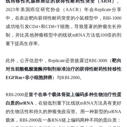
线转移性乳腺癌癌症的获得性耐药性突变（ARM）
。
2023年美国癌症研究协会（AACR）年会Replicate分享
中，在表达靶向获得性耐药突变的小鼠模型中，RBI-1000
成功地引发CD4+和CD8+T细胞，导致显著的肿瘤生长抑
制，并比其他肿瘤模型中的线状mRNA方法低100倍的剂
量下提高生存率。
此外，公开信息中，Replicate还曾披露过RBI-3000（
靶向
对当前酪氨酸激酶抑制剂标准治疗的获得性耐药性转移性
EGFRm+非小细胞肺癌
）与RBI-2000。
RBI-2000是
首个在单个载体骨架上编码多种生物治疗性蛋
白质的srRNA
，在较低剂量下比线状mRNA方法具有更好
的生物活性和持久的肿瘤免疫应答。用一种新型的srRNA
载体，RBI-2000在一条RNA链上编码两种不同的蛋白质：