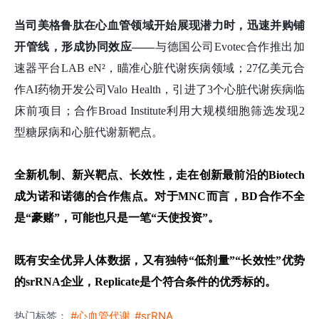
当司美格鲁肽在心血管领域开始展现潜力时，迅速并购铺
开管线，形成协同效应——
与德国公司Evotec合作推出加
速器平台LAB eN²，瞄准心脏代谢疾病领域；27亿美元合
作AI药物开发公司Valo Health，引进了3个心脏代谢疾病临
床前项目；合作Broad Institute利用大规模细胞筛选发现2
型糖尿病和心脏代谢新靶点。
全新机制、新兴靶点、长效性，
走在创新最前沿的Biotech
成为诺和诺德的合作焦点。对于MNC而言，BD合作不全
是“豪赌”，可能也只是一笔“天使投资”。
既有安全优异人体数据，又有独特“低剂量”“长效性”优势
的srRNA企业，Replicate是个符合条件的优秀标的。
热门标签：
#心血管代谢
#srRNA