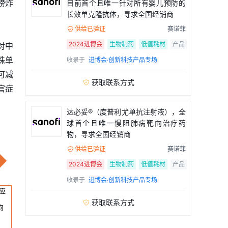
磅炸
目前首个且唯一针对所有婴儿预防的
长效单克隆抗体，寻求全国经销商
供给已验证
赛诺菲

2024进博会
生物制药
低值耗材
产品
对中
珠单
收录于
进博会·创新科技产品专场
法可减
获取联系方式

官症
达必妥®（度普利尤单抗注射液），全
球首个且唯一慢阻肺病靶向治疗药
物，寻求全国经销商
供给已验证
赛诺菲

2024进博会
生物制药
低值耗材
产品
收录于
进博会·创新科技产品专场
获取联系方式
