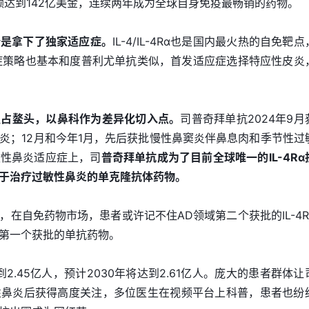
额达到142亿美金，连续两年成为全球自身免疫最畅销的药物。
势是拿下了独家适应症。
IL-4/IL-4Rα也是国内最火热的自免靶
新药适应症策略也基本和度普利尤单抗类似，首发适应症选择特应性皮炎
独占鳌头，以鼻科作为差异化切入点。
司普奇拜单抗2024年9月
炎；12月和今年1月，先后获批慢性鼻窦炎伴鼻息肉和季节性过
敏性鼻炎适应症上，司
普奇拜单抗成为了目前全球唯一的IL-4Rα
于治疗过敏性鼻炎的单克隆抗体药物。
在自免药物市场，患者或许记不住AD领域第二个获批的IL-4R
第一个获批的单抗药物。
2.45亿人，预计2030年将达到2.61亿人。庞大的患者群体让
性鼻炎后获得高度关注，多位医生在视频平台上科普，患者也纷