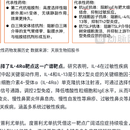
敏性药物发展历史 数据来源：天辰生物招股书
了IL-4Rα靶点这一广谱靶点
。研究表明，IL-4在过敏性疾病
起关键驱动作用，IL-4和IL-13是引发2型炎症的关键细胞因
白细胞介素4-受体α（IL-4Rα）单克隆抗体注射液，可通过选择
IL-13信号通路，调控2型免疫，降低嗜酸性粒细胞和IgE水平，从而
皮炎、慢性鼻窦炎伴鼻息肉、慢性自发性荨麻疹、过敏性鼻炎等
免疫相关疾病，涵盖多系统过敏性疾病。
度普利尤单抗。度普利尤单抗凭借这一靶点广阔适应症持续吸金