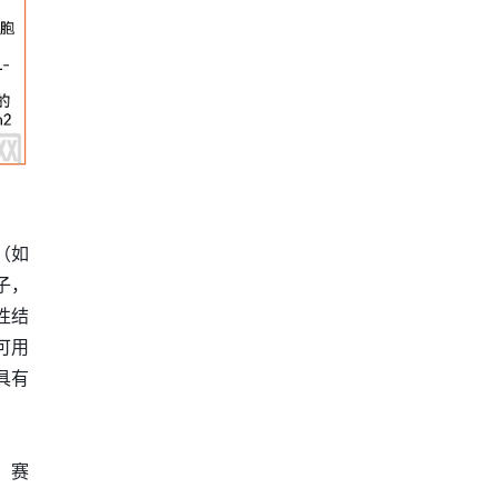
（如
子，
性结
可用
具有
，赛