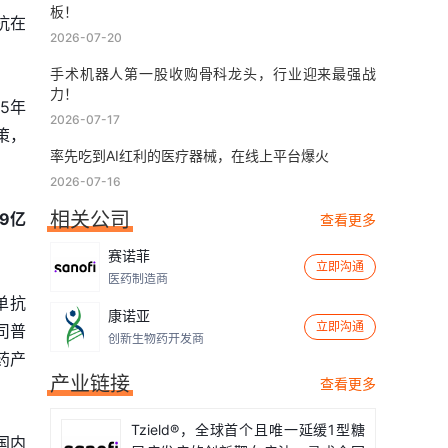
板！
抗在
2026-07-20
手术机器人第一股收购骨科龙头，行业迎来最强战
力！
25年
2026-07-17
策，
率先吃到AI红利的医疗器械，在线上平台爆火
2026-07-16
相关公司
9亿
查看更多
赛诺菲
立即沟通
医药制造商
单抗
康诺亚
立即沟通
司普
创新生物药开发商
药产
产业链接
查看更多
Tzield®，全球首个且唯一延缓1型糖
国内