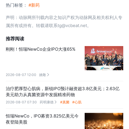
热门标签：
#新药
声明：动脉网所刊载内容之知识产权为动脉网及相关权利人专
属所有或持有。转载请联系tg@vcbeat.net。
推荐阅读
刚刚！恒瑞NewCo企业IPO大涨65%
2026-08-07 12:00
姚敬

治疗肥厚型心肌病，新锐IPO预计融资超3.8亿美元；2.63亿
美元助力从真菌资源中发掘精准药物
2026-08-07 07:30
药明康德
#真菌
#心肌

恒瑞NewCo，IPO募资3.825亿美元今
夜登陆美股