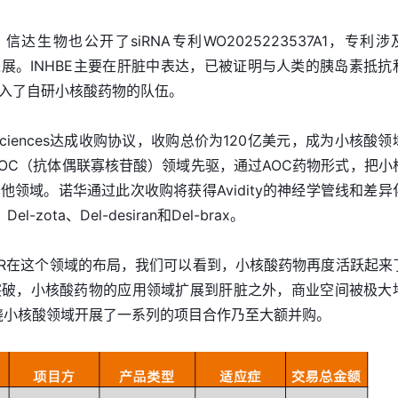
达生物也公开了siRNA专利WO2025223537A1，专利涉
进展。INHBE主要在肝脏中表达，已被证明与人类的胰岛素抵抗
入了自研小核酸药物的队伍。
Biosciences达成收购协议，收购总价为120亿美元，成为小核酸
y为AOC（抗体偶联寡核苷酸）领域先驱，通过AOC药物形式，把小
领域。诺华通过此次收购将获得Avidity的神经学管线和差异
ota、Del-desiran和Del-brax。
SPR在这个领域的布局，我们可以看到，小核酸药物再度活跃起来
突破，小核酸药物的应用领域扩展到肝脏之外，商业空间被极大
绕小核酸领域开展了一系列的项目合作乃至大额并购。