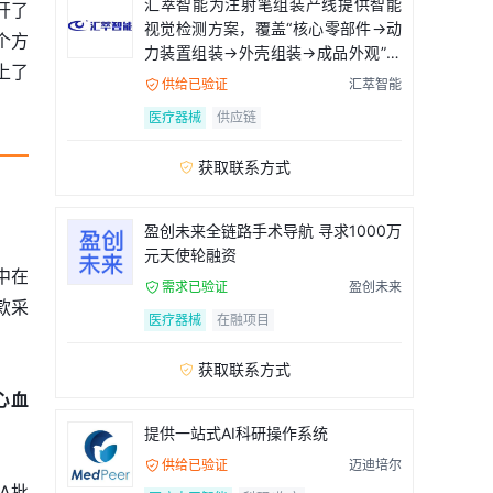
汇萃智能为注射笔组装产线提供智能
开了
视觉检测方案，覆盖“核心零部件→动
个方
力装置组装→外壳组装→成品外观”全
上了
流程
供给已验证
汇萃智能

医疗器械
供应链
获取联系方式

盈创未来全链路手术导航 寻求1000万
元天使轮融资
中在
需求已验证
盈创未来

款采
医疗器械
在融项目
获取联系方式

心血
提供一站式AI科研操作系统
供给已验证
迈迪培尔

A批