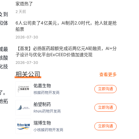
家焐热了
2 天前
及到
和体
6人公司卖了4亿美元，AI制药2.0时代，抢人就是抢
船票
2026-07-30
【首发】必扬医药超额完成近两亿元A轮融资，AI+分
领域最
子设计与优化平台ExCEED价值加速兑现
核酸
2026-07-30
化技
相关公司
查看更多
佑嘉生物
立即沟通
了。
核酸药物开发商
地拓
舶望制药
立即沟通
RNAi药物开发商
瑞博生物
立即沟通
小核酸药物开发商