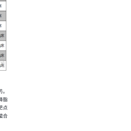
药。
降脂
靶点
螯合