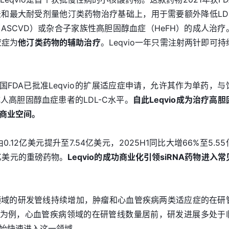
和最大耐受剂量他汀类药物治疗基础上，用于需要额外降低LDL
ASCVD）或杂合子家族性高胆固醇血症（HeFH）的成人治疗
应症为
他汀类药物的辅助治疗
。Leqvio一年只需注射两针即可持
美国FDA已批准Leqvio的扩展适应症申请，允许其作为单药，与
人高胆固醇血症患者的LDL-C水平。
自此Leqvio成为治疗高胆
商业空间。
额由0.12亿美元提升至7.54亿美元，2025H1同比大增66%至5.5
亿美元的重磅药物。
Leqvio的成功商业化引领siRNA药物进入常
领域的研发管线持续增加，肿瘤和心血管疾病两类适应症的在研
药物为例，心血管疾病领域的在研管线数量居前，研发进展多处于
始快速进入这一领域。