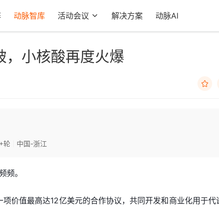
阵
动脉智库
活动会议
解决方案
动脉AI
破，小核酸再度火爆

+轮
中国-浙江
频频。
成一项价值最高达12亿美元的合作协议，共同开发和商业化用于代