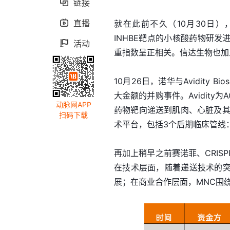
链接

直播

就在此前不久（10月30日），信
INHBE靶点的小核酸药物研发
活动

重指数呈正相关。信达生物也加
10月26日，诺华与Avidity 
大金额的并购事件。Avidit
动脉网APP
药物靶向递送到肌肉、心脏及其他
扫码下载
术平台，包括3个后期临床管线：Del-z
再加上稍早之前赛诺菲、CRI
在技术层面，随着递送技术的
展；在商业合作层面，MNC围