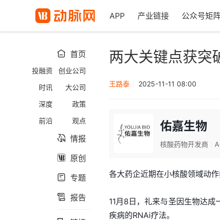
APP
产业链接
公众号矩
两大关键点获突
首页

投融资
创业公司
王路泰
2025-11-11 08:00
时讯
大公司
深度
政策
前沿
观点
佑嘉生物
情报

核酸药物开发商
A
原创

各大药企近期在小核酸领域动作
专题

报告

11月8日，礼来与圣因生物达
疾病的RNAi疗法。