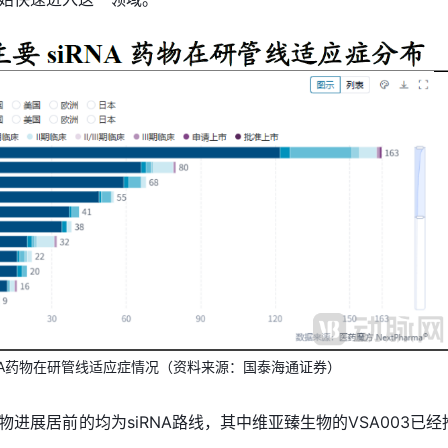
iRNA药物在研管线适应症情况（资料来源：国泰海通证券）
进展居前的均为siRNA路线，其中维亚臻生物的VSA003已经