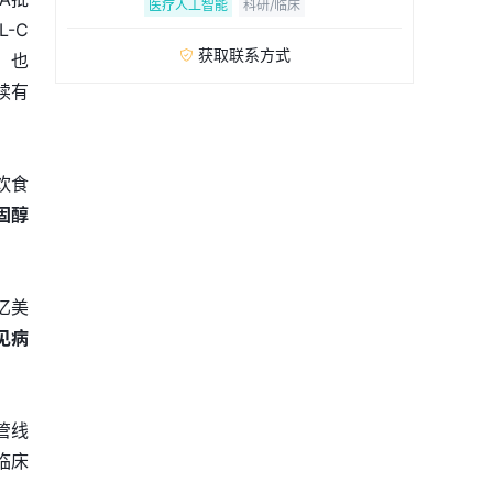
医疗人工智能
科研/临床
-C
获取联系方式

。也
续有
饮食
固醇
5亿美
见病
管线
临床