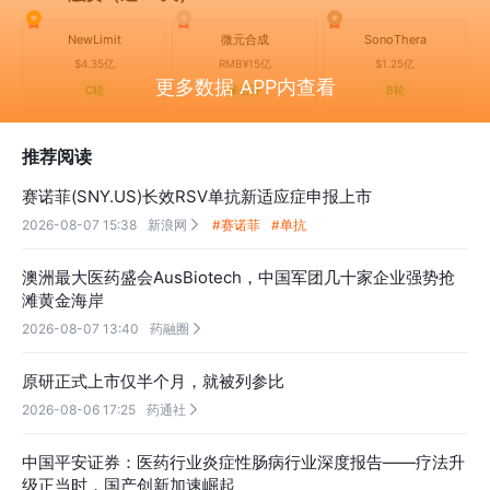
NewLimit
微元合成
SonoThera
$4.35亿
RMB¥15亿
$1.25亿
更多数据 APP内查看
C轮
未公开
B轮
推荐阅读
赛诺菲(SNY.US)长效RSV单抗新适应症申报上市
2026-08-07 15:38
新浪网
#赛诺菲
#单抗

澳洲最大医药盛会AusBiotech，中国军团几十家企业强势抢
滩黄金海岸
2026-08-07 13:40
药融圈

原研正式上市仅半个月，就被列参比
2026-08-06 17:25
药通社

中国平安证券：医药行业炎症性肠病行业深度报告——疗法升
级正当时，国产创新加速崛起