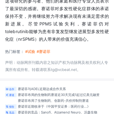
这项研究的参与者、他们的家庭和医疗专业人员表示
了最深切的感谢。赛诺菲对多发性硬化症群体的承诺
保持不变，并将继续努力寻求解决现有未满足需求的
新进展。尽管PPMS试验失利，赛诺菲仍对
tolebrutinib能够为患有非复发型继发进展型多发性硬
化症（nrSPMS）的人带来的价值充满信心。
热门标签：
#试验
#赛诺菲
声明：动脉网所刊载内容之知识产权为动脉网及相关权利人专
属所有或持有。转载请联系tg@vcbeat.net。
赛诺菲与ADEL近期达成合作关系
合作

赛诺菲布局的生物制药赛道近30天完成1起过亿美元融资
赛道

赛诺菲布局了生物制药、创新药-共价抑制剂
赛道
赛诺菲近期收录于《中国平安证券：医药行业...》
报告

赛诺菲的竞品：Sanofi、Alzamend Neuro、沃森生物
竞品
