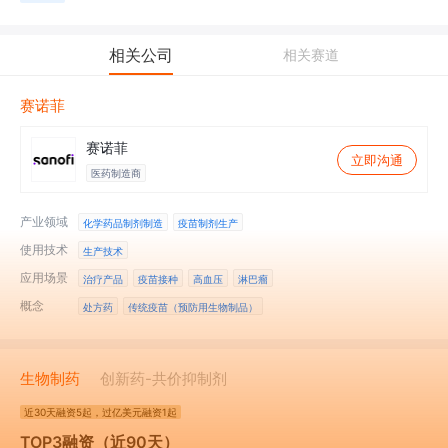
相关公司
相关赛道
赛诺菲
赛诺菲
立即沟通
医药制造商
产业领域
化学药品制剂制造
疫苗制剂生产
使用技术
生产技术
应用场景
治疗产品
疫苗接种
高血压
淋巴瘤
概念
处方药
传统疫苗（预防用生物制品）
生物制药
创新药-共价抑制剂
近30天
融资5起
，过亿美元融资1起
TOP3融资（近90天）