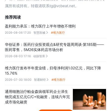
属所有或持有。转载请联系tg@vcbeat.net。
推荐阅读
盈利能力承压：维力医疗上半年增收不增利
2026-08-06 17:20
智慧医械
#维力医疗

华创证券：医药行业投资观点&研究专题周周谈·第185期——
医药零售，5M26实体药店市场分析
2026-08-03 17:16
动脉智库

维力医疗发布半年度业绩，归母净利润1.02亿元，同比下降
15.76%
2026-07-30 18:00
智通财经
#维力医疗

通用细胞治疗帕金森病领军药企士泽生
物完成五亿元C/C+轮融资，连续六年完
成市场化融资