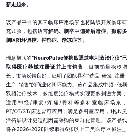
新走起来。
该产品平台的其它临床应用场景也将陆续开展临床研
究试验，包括
语言解码、脑卒中偏瘫后遗症、癫痫多
脑区闭环调控、抑郁症、渐冻症
等。
瑞意旭联的
“NeuroPulse便携四通道电刺激治疗仪”已
取得医疗器械注册证并上市销售
。目前销量稳步增
长，市场反馈良好，证明了团队具有“选品-研发-注册-
生产-销售”的商业化闭环能力。该产品集成中频+低频
双频治疗技术，多维度治疗模式实现更多刺激方案；
适用神经/康复/疼痛/骨科等多科室临床场景，
PT/OT/ST/床边皆可应用；满足多科室应用，1拖N灵
活拓展设计更适配因需采购的集群化管理。该产品线
将在2026-2028陆续取得6张以上二类医疗器械注册