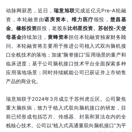
动脉网获悉，近日，
瑞意旭联
完成近亿元Pre-A轮融
资，本轮融资由
诺庾资本、维力医疗
领投，
楚昌基
金、橡栎投资
跟投，老股东
比
邻星投资、苏创投-天使
母基金
持续加注，
黄蜂资本
担任本轮融资独家财务顾
问。本轮融资将主要用于推进公司植入式双向脑机接
口全栈技术的落地；加速“脑脊接口”应用场景的量产和
临床进度；基于公司脑机接口技术平台全面探索多种
应用落地场景；同时持续赋能公司已获证并上市销售
产品的商业化。
瑞意旭联于2024年3月成立于苏州虎丘区。公司聚焦
重大脑疾病，致力于植入式双向脑机接口的研发，目
前已经形成包括芯片、传感器、封装和算法在内的全
栈核心技术。公司以“植入式高通量双向脑机接口”为平