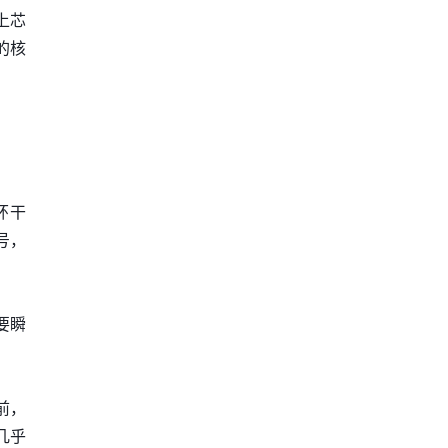
上芯
的核
环干
号，
要瞬
前，
几乎