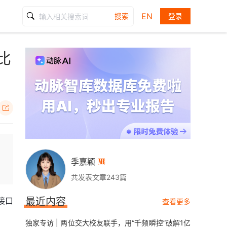
EN
搜索
登录
比

季嘉颖

共发表文章243篇
接口
最近内容
查看更多
独家专访 | 两位交大校友联手，用“千频瞬控”破解1亿