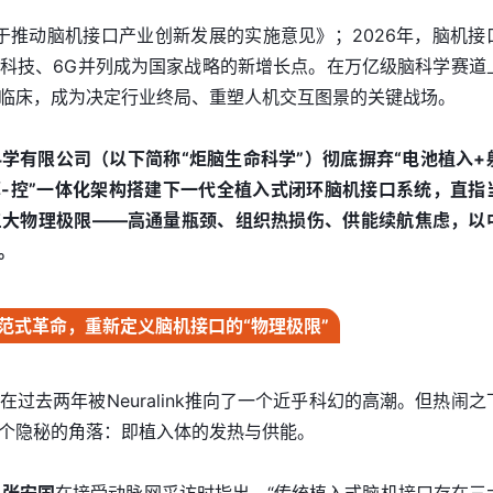
关于推动脑机接口产业创新发展的实施意见》；2026年，脑机接
科技、6G并列成为国家战略的新增长点。在万亿级脑科学赛道
临床，成为决定行业终局、重塑人机交互图景的关键战场。
学有限公司（以下简称“炬脑生命科学”）彻底摒弃“电池植入+
-算-控”一体化架构搭建下一代全植入式闭环脑机接口系统，直指
三大物理极限——高通量瓶颈、组织热损伤、供能续航焦虑，以
。
范式革命，重新定义脑机接口的“物理极限”
过去两年被Neuralink推向了一个近乎科幻的高潮。但热闹之
个隐秘的角落：即植入体的发热与供能。