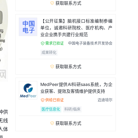
获取联系方式

【公开征集】脑机接口标准编制参编
单位，诚邀科研院校、医疗机构、产
业企业携手共建行业规范
需求已验证
中国电子装备技术开发协会

成果转化
获取联系方式

MedPeer提供AI科研saas系统，为企
业获客、提效及客情维护提供支持
供给已验证
迈迪培尔

医疗信息化
科研/临床
种供
无线
获取联系方式

人体
损、