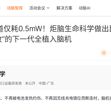
阵
动脉智库
活动会议
解决方案
动脉AI
通道仅耗0.5mW！炬脑生命科学做出
“极致”的下一代全植入脑机

学
接口设备研发商
未公开
中国-广东
扰、不再被电池发热灼伤、不再因无线充电错位而断连时，脑机