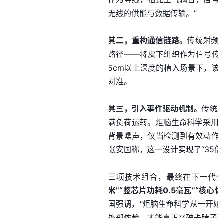
无线的供能与数据传输。”
其二，重构通信链路。
传统射频
路径——将皮下组织作为信号传
5cm以上深度的植入场景下，该
对准。
其三，引入事件驱动机制。
传统
满负荷运转。炬脑生命科学采用
背景噪声，仅当检测到有效动
张安国称，这一设计实现了“35
三项技术组合，最终在下一代
米”“整芯片功耗0.5毫瓦”“核
国强调，“炬脑生命科学从一开
外部依赖，才能真正突破卡脖子