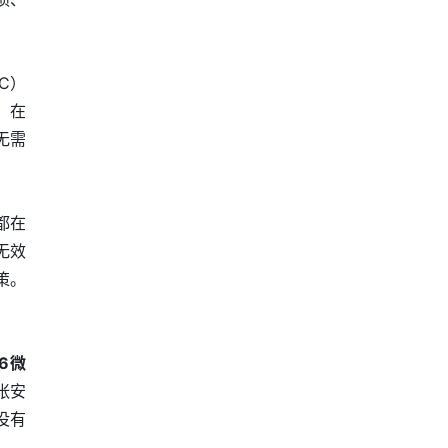
C）
，在
无需
都在
无效
策。
36微
张安
没有