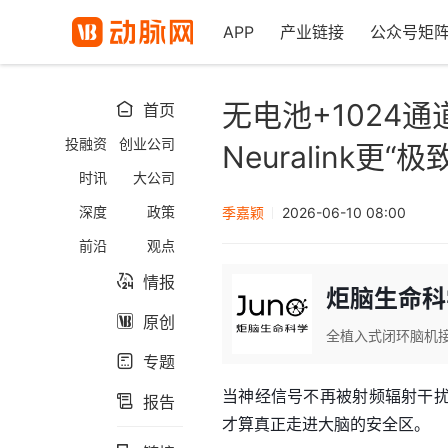
APP
产业链接
公众号矩
无电池+1024
首页

投融资
创业公司
Neuralink更
时讯
大公司
深度
政策
季嘉颖
2026-06-10 08:00
前沿
观点
情报

炬脑生命科
原创

全植入式闭环脑机
专题

当神经信号不再被射频辐射干
报告

才算真正走进大脑的安全区。