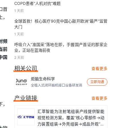
COPD患者“人机对抗”难题
口首
1 天前
上，
全球首款！核心医疗90克中国心敲开欧洲“最严”监管
大门
1 天前
射频
呼吸介入“准国采”落地在即，手握国产首证的那家企
当前
业，正站在蓝海前夜
中国
2 天前
相关公司
查看更多
炬脑生命科学
立即沟通
全植入式闭环脑机接口设备研发商
产业链接
查看更多
下，
汇萃智能为注射笔组装产线提供智能
视觉检测方案，覆盖“核心零部件→动
力装置组装→外壳组装→成品外观”全