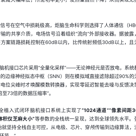
信号在空气中损耗极高，炬脑生命科学则选择了人体通信（HB
输的共享介质，电场信号沿着组织“流向”外部接收器。据披露
方案链路损耗控制在60dB以内，比传统射频低30dB以上，且
脑机接口芯片采用“全量化采样”——无论神经元是否放电，系统
的边缘神经拟态中枢（SNN）则在模拟域直接滤除超过90%的
作电位尖峰时才唤醒模数转换器，实现零延迟智能去噪与反馈决
倍至73倍的数据压缩率”。
全植入式闭环脑机接口系统上实现了
“1024通道”“像素间距
心体积仅芝麻大小”
等参数的全栈统一呈现，达到全球领先水平。
始就坚持全栈自主可控，从电极、芯片、穿颅传输到边缘算法，
环节。”