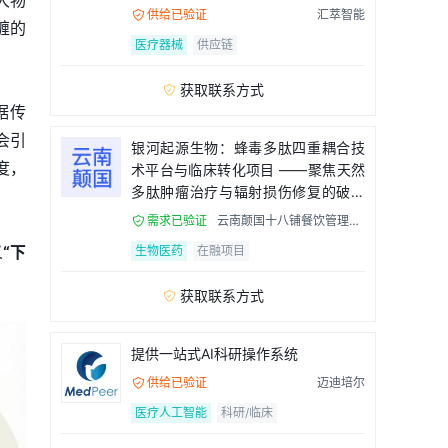
大物
流程
供给已验证
汇萃智能

缠的
医疗器械
供应链
获取联系方式

据传
会引
银河起源生物：蜂毒多肽四重耦合技
度，
术平台与临床转化项目 ——聚焦天然
多肽肿瘤治疗与辐射损伤修复的破局
者
需求已验证
云南颠国十八铺餐饮管理有

限公司
义
“下
生物医药
在融项目
获取联系方式

提供一站式AI科研操作系统
供给已验证
迈迪培尔

医疗人工智能
科研/临床