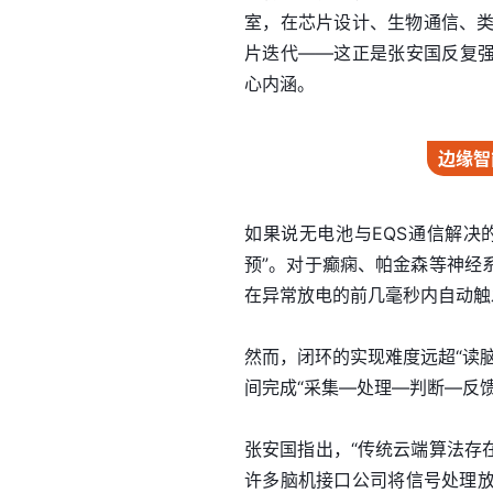
室，在芯片设计、生物通信、类
片迭代——这正是张安国反复
心内涵。
边缘智
如果说无电池与EQS通信解决
预”。对于癫痫、帕金森等神经
在异常放电的前几毫秒内自动触
然而，闭环的实现难度远超“读
间完成“采集—处理—判断—反
张安国指出，“传统云端算法存
许多脑机接口公司将信号处理