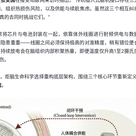
人张安国
在接受动脉网采访时指出，“传统植入式脑机接口存在三
颈、组织热损伤风险，以及供能与续航焦虑。虽然这三个相互纠
真的去同时挑战它们。”
常将芯片与电池封装在一起，依靠体外线圈进行射频供电与数
则隐患重重——线圈之间必须保持极高的对准精度，稍有错位便
持续放电会在脑组织内部积聚热量，即便温度仅升高1至2摄氏
伤。
，炬脑生命科学选择重构底层架构，围绕三个核心环节重新定
统
。