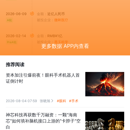
2026-06-09
金额：
近亿人民币
被投企业：
微眸医疗
A轮
2026-02-14
金额：
RMB¥1亿
被投企业：
黑玉科学
PreA轮
更多数据 APP内查看
推荐阅读
资本加注引爆前夜！眼科手术机器人首
证倒计时
2026-08-04 07:59
张晓旭
#眼科
#手术

神芯科技再获数千万融资：一颗"海南
芯"如何填补脑机接口上游的"卡脖子"空
白