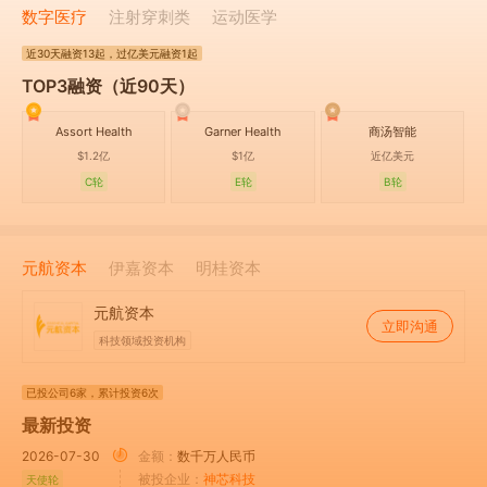
数字医疗
注射穿刺类
运动医学
近30天
融资13起
，过亿美元融资1起
TOP3融资（近90天）
Assort Health
Garner Health
商汤智能
$1.2亿
$1亿
近亿美元
C轮
E轮
B轮
元航资本
伊嘉资本
明桂资本
元航资本
立即沟通
科技领域投资机构
已投公司6家
，累计投资6次
最新投资
2026-07-30
金额：
数千万人民币
被投企业：
神芯科技
天使轮