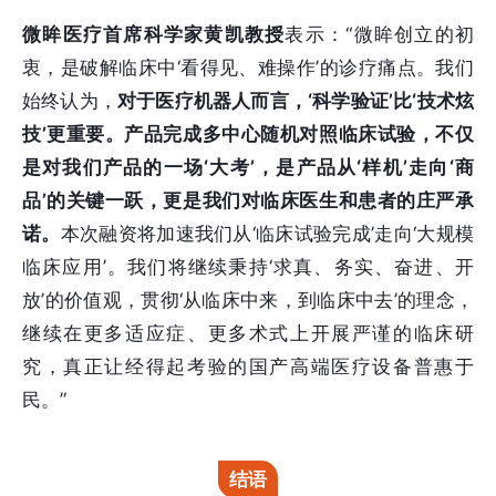
微眸医疗首席科学家黄凯教授
表示：“微眸创立的初
衷，是破解临床中‘看得见、难操作’的诊疗痛点。我们
始终认为，
对于医疗机器人而言，‘科学验证’比‘技术炫
技’更重要。产品完成多中心随机对照临床试验，不仅
是对我们产品的一场‘大考’，是产品从‘样机’走向‘商
品’的关键一跃，更是我们对临床医生和患者的庄严承
诺。
本次融资将加速我们从‘临床试验完成’走向‘大规模
临床应用’。我们将继续秉持‘求真、务实、奋进、开
放’的价值观，贯彻‘从临床中来，到临床中去
’
的理念，
继续在更多适应症、更多术式上开展严谨的临床研
究，真正让经得起考验的国产高端医疗设备普惠于
民。”
结语