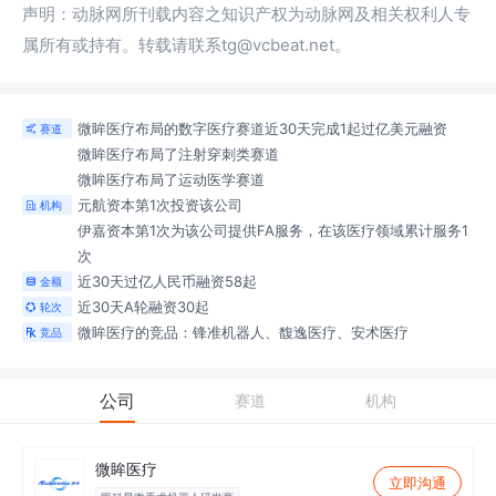
声明：动脉网所刊载内容之知识产权为动脉网及相关权利人专
属所有或持有。转载请联系tg@vcbeat.net。
微眸医疗布局的数字医疗赛道近30天完成1起过亿美元融资
赛道

微眸医疗布局了注射穿刺类赛道
微眸医疗布局了运动医学赛道
元航资本第1次投资该公司
机构

伊嘉资本第1次为该公司提供FA服务，在该医疗领域累计服务1
次
近30天过亿人民币融资58起
金额

近30天A轮融资30起
轮次

微眸医疗的竞品：锋准机器人、馥逸医疗、安术医疗
竞品

公司
赛道
机构
微眸医疗
立即沟通