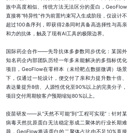
族中高度相似、传统方法无法区分的蛋白，GeoFlow
直接将“特异性”作为前置约束写入生成阶段，仅设计不
超过100条序列，即获得2条同时具备高选择性与高亲
和力的抗体，触及了现有AI工具的极限边界。
国际药企合作——先导抗体多参数同步优化：某国外
知名药企内部团队历经一年多未能解决的多指标优化
项目，GeoFlow在零样本（未经靶点数据微调）场景
下，仅通过一轮设计，便交付了亲和力提升数十倍、
表达量提升8倍、人源性优化至90%以上的完美分子，
项目交付周期较客户预期缩短80%以上。
疫苗研发——从“天然不可能”到“工程可实现”：针对某
病毒天然抗原蛋白无法稳定形成二聚体的行业长期难
题，GeoFlow将该蛋白的二聚体占比由不足10%直接