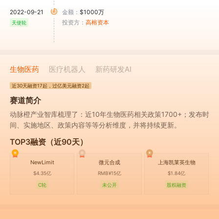
2022-09-21
金额：
$1000万
投资方：
高榕资本
天使轮
生物医药
医疗机器人
新药研发AI
近30天
融资17起
，过亿美元融资2起
赛道简介
动脉橙产业智库梳理了：近10年生物医药相关政策1700+；发布时
间、实施地区、政策内容等等分析维度，并将持续更新。
TOP3融资（近90天）
NewLimit
微元合成
上海凯莱英生物
$4.35亿
RMB¥15亿
$1.84亿
C轮
未公开
股权融资