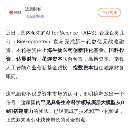
达晨财智
立即沟通
创业投资机构
近日，国内领先的AI for Science（AI4S）企业百奥几
何（BioGeometry）宣布完成新一轮数亿元战略融
资。本轮融资由
上海生物医药创新转化基金、国科投
资、达晨财智、星连资本
联合领投，高榕资本、指数
人工智能产业创新基金跟投，
指数资本
担任独家财务
顾问。
这笔融资不仅是资本市场的认可，更明确释放出一个
信号：这家国
内罕见具备生命科学领域底层大模型从0
到1搭建能力
的团队，已经完成了技术和产业化验证，
正式迎来商业化快速增长的黄金拐点。