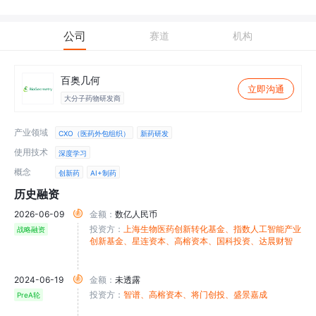
公司
赛道
机构
百奥几何
立即沟通
大分子药物研发商
产业领域
CXO（医药外包组织）
新药研发
使用技术
深度学习
概念
创新药
AI+制药
历史融资
2026-06-09
金额：
数亿人民币
投资方：
上海生物医药创新转化基金
、指数人工智能产业
战略融资
创新基金
、星连资本
、高榕资本
、国科投资
、达晨财智
2024-06-19
金额：
未透露
投资方：
智谱
、高榕资本
、将门创投
、盛景嘉成
PreA轮