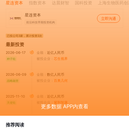
星连资本
指数资本
达晨财智
国科投资
上海生物医药创
星连资本
立即沟通
前沿科技早期投资机构
已投公司3家
，累计投资3次
最新投资
2026-06-17
金额：
近亿人民币
被投企业：
芯生视界
种子轮
2026-06-09
金额：
数亿人民币
被投企业：
百奥几何
战略融资
2025-11-10
金额：
近亿人民币
被投企业：
紫荆智康
天使轮
更多数据 APP内查看
推荐阅读