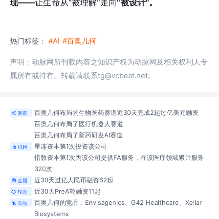
现——
让生命从"被理解"走向
"被设计"。
热门标签：
#AI
#百奥几何
声明：动脉网所刊载内容之知识产权为动脉网及相关权利人专
属所有或持有。转载请联系tg@vcbeat.net。
百奥几何布局的生物医药赛道近30天完成2起过亿美元融资
赛道

百奥几何布局了医疗机器人赛道
百奥几何布局了新药研发AI赛道
星连资本第1次投资该公司
机构

指数资本第1次为该公司提供FA服务，在该医疗领域累计服务
320次
近30天过亿人民币融资62起
金额

近30天PreA轮融资11起
轮次

百奥几何的竞品：Envisagenics、G42 Healthcare、Xellar
竞品

Biosystems