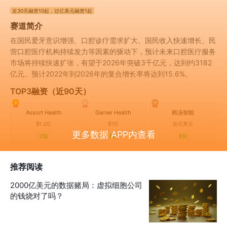
近30天
融资10起
，过亿美元融资1起
赛道简介
在国民爱牙意识增强、口腔诊疗需求扩大、国民收入快速增长、民
营口腔医疗机构持续发力等因素的驱动下，预计未来口腔医疗服务
市场将持续快速扩张，有望于2026年突破3千亿元，达到约3182
亿元。预计2022年到2026年的复合增长率将达到15.6%。
TOP3融资（近90天）
Assort Health
Garner Health
商汤智能
$1.2亿
$1亿
近亿美元
更多数据 APP内查看
C轮
E轮
B轮
推荐阅读
2000亿美元的数据赌局：虚拟细胞公司
的钱烧对了吗？