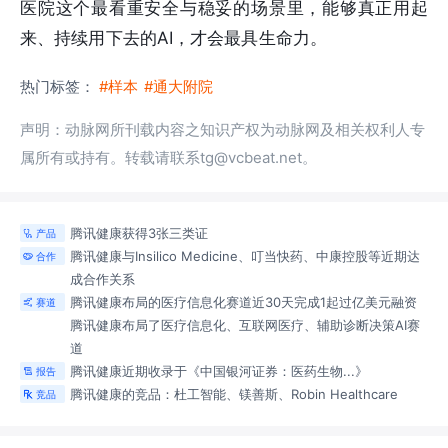
医院这个最看重安全与稳妥的场景里，能够真正用起
来、持续用下去的AI，才会最具生命力。
热门标签：
#样本
#通大附院
声明：动脉网所刊载内容之知识产权为动脉网及相关权利人专
属所有或持有。转载请联系tg@vcbeat.net。
腾讯健康获得3张三类证
产品

腾讯健康与Insilico Medicine、叮当快药、中康控股等近期达
合作

成合作关系
腾讯健康布局的医疗信息化赛道近30天完成1起过亿美元融资
赛道

腾讯健康布局了医疗信息化、互联网医疗、辅助诊断决策AI
赛
道
腾讯健康近期收录于《中国银河证券：医药生物...》
报告

腾讯健康的竞品：杜工智能、镁善斯、Robin Healthcare
竞品
