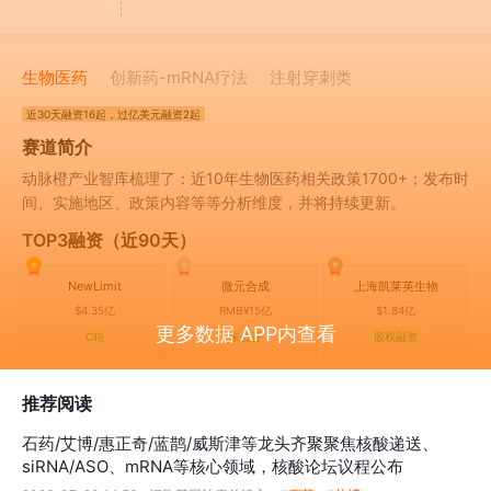
生物医药
创新药-mRNA疗法
注射穿刺类
近30天
融资16起
，过亿美元融资2起
赛道简介
动脉橙产业智库梳理了：近10年生物医药相关政策1700+；发布时
间、实施地区、政策内容等等分析维度，并将持续更新。
TOP3融资（近90天）
NewLimit
微元合成
上海凯莱英生物
$4.35亿
RMB¥15亿
$1.84亿
更多数据 APP内查看
C轮
未公开
股权融资
推荐阅读
石药/艾博/惠正奇/蓝鹊/威斯津等龙头齐聚聚焦核酸递送、
siRNA/ASO、mRNA等核心领域，核酸论坛议程公布