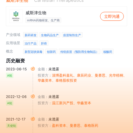
威斯津生物
Cartesian Therapeutics
威斯津生物
立即沟通
mRNA药物研发、生产商
产业领域
新药研发
生物药品生产
疫苗制剂生产
应用场景
治疗产品
肝癌
概念
新型冠状病毒
创新药
传统疫苗（预防用生物制品）
核酸药
历史融资
2023-06-15
金额：
未透露
投资方：
淄博盈科嘉礼
、康辰药业
、曼赛思
、光华梧桐
、
A轮
华鑫资本
、泰格股权投资
2022-12-06
金额：
未透露
投资方：
温江新兴产投
、华鑫资本
A轮
2021-12-17
金额：
未透露
投资方：
盈科资本
、曼赛思
、泰格医药
天使轮