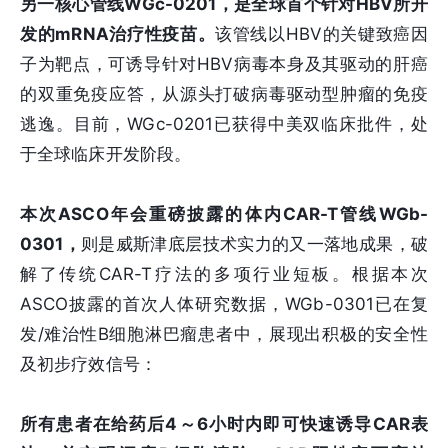
另一核心管线WGc-0201，是全球首个针对HBV所开
发的mRNA治疗性疫苗。
该管线以HBV的关键致癌因
子为靶点，可诱导针对HBV病毒本身及其驱动的肝癌
的双重免疫应答，从源头打破病毒驱动型肿瘤的免疫
逃逸。目前，WGc-0201已获得中美双临床批件，处
于全球临床开发阶段。
本次ASCO年会重磅披露的体内CAR-T管线WGb-
0301，
则是威斯津底层技术实力的又一落地成果，破
解了传统CAR-T疗法的多项行业短板。根据本次
ASCO披露的首次人体研究数据，WGb-0301已在复
发/难治性B细胞淋巴瘤患者中，展现出积极的安全性
及初步疗效信号：
所有患者在给药后4～6小时内即可快速诱导CAR表