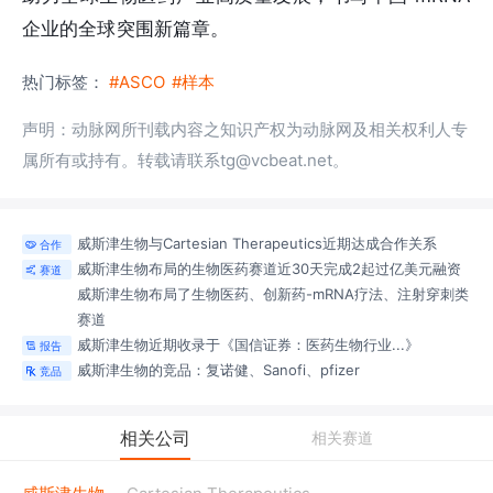
企业的全球突围新篇章。
热门标签：
#ASCO
#样本
声明：动脉网所刊载内容之知识产权为动脉网及相关权利人专
属所有或持有。转载请联系tg@vcbeat.net。
威斯津生物与Cartesian Therapeutics近期达成合作关系
合作

威斯津生物布局的生物医药赛道近30天完成2起过亿美元融资
赛道

威斯津生物布局了生物医药、创新药-mRNA疗法、注射穿刺类
赛道
威斯津生物近期收录于《国信证券：医药生物行业...》
报告

威斯津生物的竞品：复诺健、Sanofi、pfizer
竞品

相关公司
相关赛道