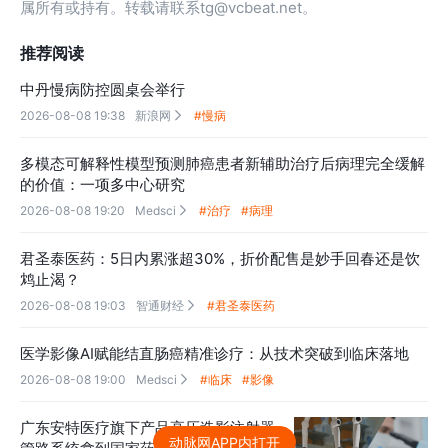
属所有或持有。转载请联系tg@vcbeat.net。
推荐阅读
中丹慢病防控圆桌会举行
2026-08-08 19:38
新浪网
#慢病

多模态可解释性模型预测肺癌患者新辅助治疗后病理完全缓解
的价值：一项多中心研究
2026-08-08 19:20
Medsci
#治疗
#病理

君圣泰医药：5日内累涨超30%，折价配售是妙手回春还是饮
鸩止渴？
2026-08-08 19:03
智通财经
#君圣泰医药

医学影像AI赋能结直肠癌精准诊疗：从技术突破到临床落地
2026-08-08 19:00
Medsci
#临床
#影像

广东安特医疗旗下产品高压造影注射器
动脉网APP内打开