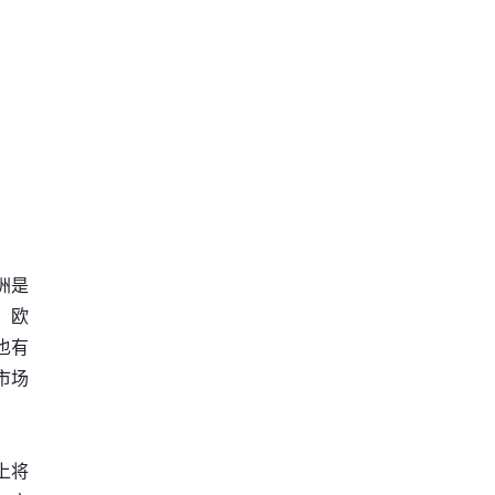
洲是
，欧
也有
市场
上将