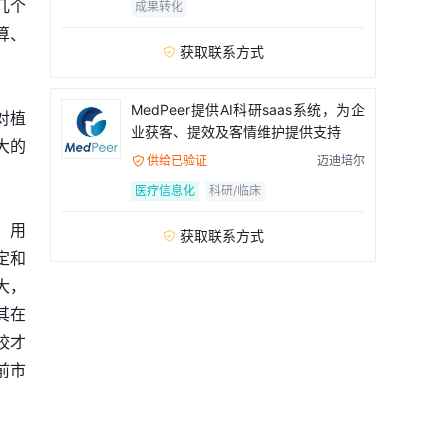
几个
成果转化
算、
获取联系方式

MedPeer提供AI科研saas系统，为企
对植
业获客、提效及客情维护提供支持
大的
供给已验证
迈迪培尔

医疗信息化
科研/临床
，用
获取联系方式

定和
大，
其在
校才
前市