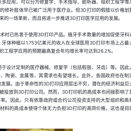
众多应用，可以分为修复学、手术指导、助听器、组织工程学等
的修补肢体早已被广泛用于医疗业。但3D打印的假肢以价格划
来的一场革新，而且将进一步推进3D打印医学应用的发展。
术时已热衷于使用3D打印产品。植牙手术数量的增加促使牙科
，牙体种植以1.753亿美元的收入在全球医用3D打印市场上占最
织工程学应用的预期最高复合年均增长率可达到26.2%。
用于设计定制的医疗器械、修复学（包括假肢、牙齿）等。因此
料、陶瓷、金属等，其需求也有望增长。此外，各国政府也在制
的发展。由于革命性的3D打印应用层出不穷，潜在的经济利益巨
被投放到3D打印公司。然而，3D打印机的高成本也间接影响了
用率。因此，只有依靠政府或合约公司投资支持的大型组织和高
材料的高成本使得个体无力负担3D打印的高昂价格，这也是目