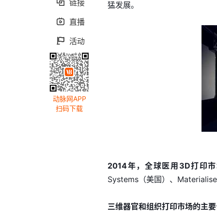
链接

猛发展。
直播

活动

动脉网APP
扫码下载
2014
年，全球医用
3D
打印市
Systems（美国）、Material
三维器官和组织打印市场的主要