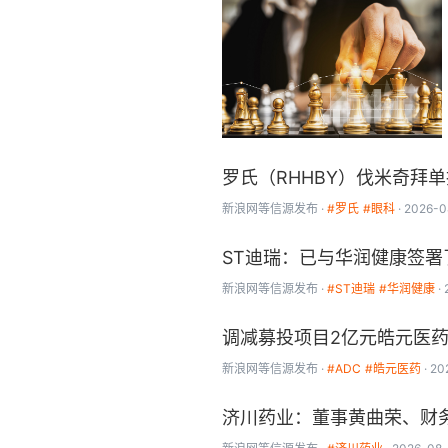
罗氏（RHHBY）伐米奇拜
新浪网
等信源发布
#罗氏
#眼科
2026-0
ST迪瑞：已与华润健康签署
新浪网
等信源发布
#ST迪瑞
#华润健康
调减募投项目2亿元皓元医药
新浪网
等信源发布
#ADC
#皓元医药
20
济川药业：董事黄曲荣、财务