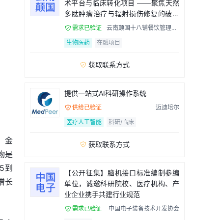
术平台与临床转化项目 ——聚焦天然
多肽肿瘤治疗与辐射损伤修复的破局
者
需求已验证
云南颠国十八铺餐饮管理有

限公司
生物医药
在融项目
获取联系方式

提供一站式AI科研操作系统
供给已验证
迈迪培尔

医疗人工智能
科研/临床
、金
获取联系方式

物是
5到
【公开征集】脑机接口标准编制参编
增长
单位，诚邀科研院校、医疗机构、产
业企业携手共建行业规范
需求已验证
中国电子装备技术开发协会
