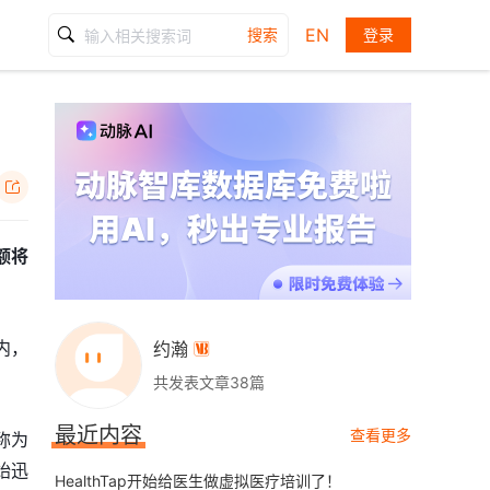
EN
搜索
登录

额将
内，
约瀚

共发表文章38篇
最近内容
查看更多
称为
始迅
HealthTap开始给医生做虚拟医疗培训了！