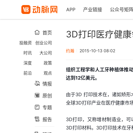
APP
产业链接
公众号矩
3D打印医疗健
首页

投融资
创业公司
约瀚
2015-10-13 08:02
时讯
大公司
深度
政策
组织工程学和人工牙种植体推
前沿
观点
达到
12
亿美元。
情报

由于3D 打印技术在，诸如矫
原创

全球3D打印产业在医疗健康市
专题

报告
3D打印，又称增材制造业，可

3D打印材料。3D打印技术在