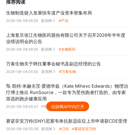
推荐阅读
生物制造驶入发展快车道产业资本密集布局
2026-08-08 06:26
新浪网
#产业

上海复旦张江生物医药股份有限公司关于召开2026年半年度
业绩说明会的公告
2026-08-08 06:26
新浪网
#生物医药

万泰生物关于聘任董事会秘书及副总经理的公告
2026-08-08 05:50
新浪网
#万泰生物

凯特·米赫夫茨·爱德华兹（Kate Mihevc Edwards）物理治

疗博士推出 RunSource，一款专为受伤跑者打造的、由专家
筛选的跑步健康应用
动脉网APP内打开
2026-08-08 05:37
PR Newswire
#治疗

赛诺菲安万特(SNY)尼塞韦单抗新适应症上市申请获CDE受理
2026-08-08 05:36
新浪网
#CDE
#赛诺菲安万特
