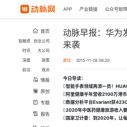
APP
产业链接
公众号矩
动脉早报：华为发力
首页

投融资
创业公司
来袭
时讯
大公司
深度
政策
黄佳
2015-11-28 08:20
前沿
观点
今日导读：
情报

智能手表领域再添一员！HUAW
原创

阿里健康半年营收2100万港币
数据分析平台Evariant获42
专题

2020年中医药健康旅游收入要
报告

国家卫计委：到2020年，让