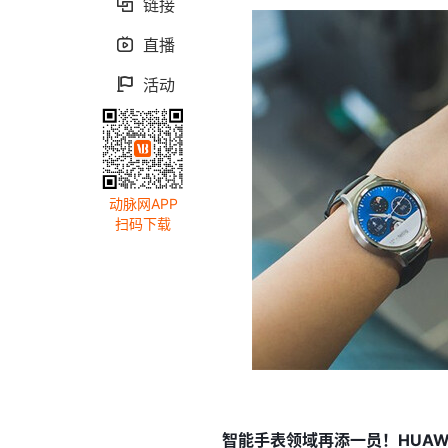
链接

直播

活动

动脉网APP
扫码下载
智能手表领域再添一员！HUAWE