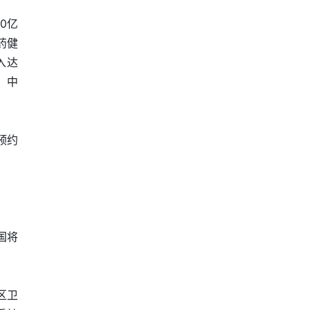
0亿
药健
入达
、中
预约
国将
区卫