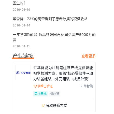
回生的？
2016-01-19
埃森哲：73%的高管看到了患者数据的积极收益
2016-01-14
一年拿3轮融资 药品终端网再获国弘资产5000万融
资
2016-01-11
产业链接
查看更多
汇萃智能为注射笔组装产线提供智能
视觉检测方案，覆盖“核心零部件→动
力装置组装→外壳组装→成品外观”全
流程
供给已验证
汇萃智能

医疗器械
供应链
获取联系方式
