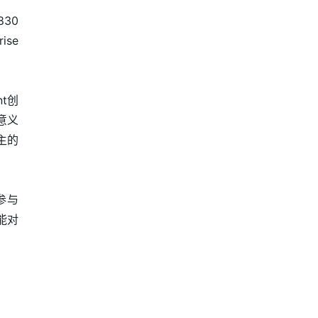
30
ise
t创
意义
主的
参与
能对