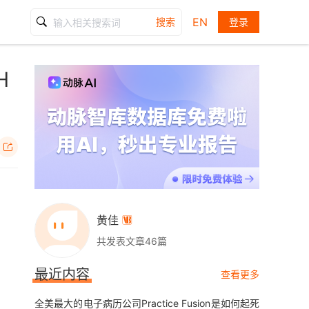
EN
搜索
登录
H

黄佳

共发表文章46篇
最近内容
查看更多
全美最大的电子病历公司Practice Fusion是如何起死