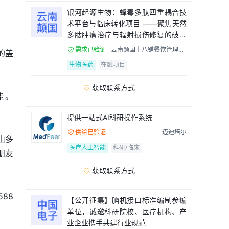
银河起源生物：蜂毒多肽四重耦合技
术平台与临床转化项目 ——聚焦天然
多肽肿瘤治疗与辐射损伤修复的破局
者
需求已验证
云南颠国十八铺餐饮管理有

的盖
限公司
生物医药
在融项目
获取联系方式

能。
提供一站式AI科研操作系统
供给已验证
迈迪培尔

山多
医疗人工智能
科研/临床
朋友
获取联系方式

88
【公开征集】脑机接口标准编制参编
单位，诚邀科研院校、医疗机构、产
业企业携手共建行业规范