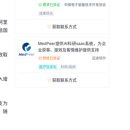
需求已验证
中国电子装备技术开发协会

成果转化
阿里
获取联系方式

信国
MedPeer提供AI科研saas系统，为企
业获客、提效及客情维护提供支持
收取
供给已验证
迈迪培尔

医疗信息化
科研/临床
入增
获取联系方式

支为
，随