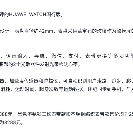
HUAWEI WATCH国行版。
形表盘设计，表盘直径约42mm，表盘采用蓝宝石的玻璃作为触摸屏
健康监测、语音输入、导航、微信、支付、表带更换等多项功
手表底部的2个光敏器件发射光来检测心率。
动传感器、加速度传感器和陀螺仪，可自动识别用户走路、跑步、爬
里消耗、运动时间、起身次数等运动数据，还能同步到手机，与
388元，黑色不锈钢三珠表带款和不锈钢编织表带款售价均为25
3288元。