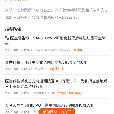
声明：动脉网所刊载内容之知识产权为动脉网及相关权利人专
属所有或持有。转载请联系tg@vcbeat.net。
推荐阅读
医生警告称，SARS-CoV-2可引发新冠后纯红细胞再生障

碍
2026-08-10 12:43
Thailand Medical News
#细胞

健世科技：预计中期收入同比增加385%至400%
2026-08-10 12:30
新浪网
#健世科技

医渡科技斩获首儿所通州院区860万元订单，盈利拐点落地后
三甲医院订单持续放量
2026-08-10 12:23
智通财经
#三甲医院
#医渡科技

百利天恒再启H股IPO一家中国Biotech的MNC成人礼
动脉网APP内打开
2026-08-10 12:18
界面新闻
#百利天恒
