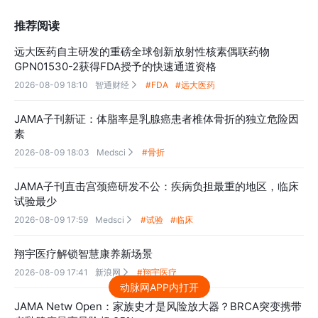
推荐阅读
远大医药自主研发的重磅全球创新放射性核素偶联药物
GPN01530-2获得FDA授予的快速通道资格
2026-08-09 18:10
智通财经
#FDA
#远大医药

JAMA子刊新证：体脂率是乳腺癌患者椎体骨折的独立危险因
素
2026-08-09 18:03
Medsci
#骨折

JAMA子刊直击宫颈癌研发不公：疾病负担最重的地区，临床
试验最少
2026-08-09 17:59
Medsci
#试验
#临床

翔宇医疗解锁智慧康养新场景
2026-08-09 17:41
新浪网
#翔宇医疗

动脉网APP内打开
JAMA Netw Open：家族史才是风险放大器？BRCA突变携带