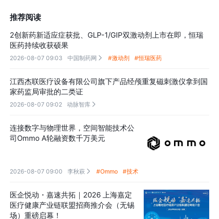
推荐阅读
2创新药新适应症获批、GLP-1/GIP双激动剂上市在即，恒瑞
医药持续收获硕果
2026-08-07 09:03
中国制药网
#激动剂
#恒瑞医药

江西杰联医疗设备有限公司旗下产品经颅重复磁刺激仪拿到国
家药监局审批的二类证
2026-08-07 09:02
动脉智库

连接数字与物理世界，空间智能技术公
司Ommo A轮融资数千万美元
2026-08-07 09:00
李秋萩
#Ommo
#技术

医企悦动・嘉速共拓｜2026 上海嘉定
医疗健康产业链联盟招商推介会（无锡
场）重磅启幕！