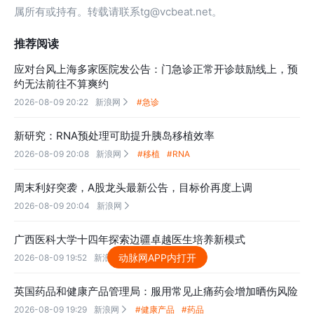
属所有或持有。转载请联系tg@vcbeat.net。
推荐阅读
应对台风上海多家医院发公告：门急诊正常开诊鼓励线上，预
约无法前往不算爽约
2026-08-09 20:22
新浪网
#急诊

新研究：RNA预处理可助提升胰岛移植效率
2026-08-09 20:08
新浪网
#移植
#RNA

周末利好突袭，A股龙头最新公告，目标价再度上调
2026-08-09 20:04
新浪网

广西医科大学十四年探索边疆卓越医生培养新模式
动脉网APP内打开
2026-08-09 19:52
新浪网

英国药品和健康产品管理局：服用常见止痛药会增加晒伤风险
2026-08-09 19:29
新浪网
#健康产品
#药品
