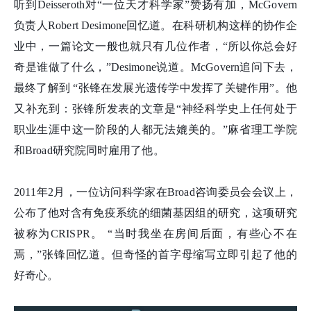
听到Deisseroth对“一位天才科学家”赞扬有加，McGovern
负责人Robert Desimone回忆道。在科研机构这样的协作企
业中，一篇论文一般也就只有几位作者，“所以你总会好
奇是谁做了什么，”Desimone说道。McGovern追问下去，
最终了解到 “张
锋
在发展光遗传学中发挥了关键作用”。他
又补充到：张
锋
所发表的文章是“神经科学史上任何处于
职业生涯中这一阶段的人都无法媲美的。”麻省理工学院
和Broad研究院同时雇用了他。
2011年2月，一位访问科学家在Broad咨询委员会会议上，
公布了他对含有免疫系统的细菌基因组的研究，这项研究
被称为CRISPR。 “当时我坐在房间后面，有些心不在
焉，”张
锋
回忆道。但奇怪的首字母缩写立即引起了他的
好奇心。