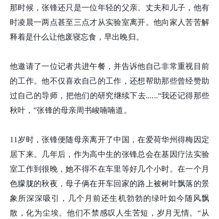
那时候，张锋还只是一位年轻的父亲、丈夫和儿子，他有
时凌晨一两点甚至三点才从实验室离开。他向家人苦苦解
释着是什么让他废寝忘食，早出晚归。
他邀请了一位记者共进午餐，并告诉他自己非常重视目前
的工作。他不仅喜欢自己的工作，还想帮助那些曾经赞助
过自己的导师，把他们的研究继续下去......“我还记得那些
秋叶，”张锋的母亲周书峻喃喃道。
11岁时，张锋便随母亲离开了中国，在爱荷华州得梅因定
居下来。几年后，作为高中生的张锋总会在基因疗法实验
室工作到很晚，她不得不在车里等好几个小时。在一个月
色朦胧的秋夜，母子俩在开车回家的路上被树叶飘落的景
象所深深吸引，几个月前还生机勃勃的绿叶如今随风飘
散，化为尘埃。他们不禁感叹人生苦短，岁月无情。“从