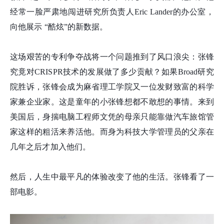
经常一脸严肃地闯进研究所负责人Eric Lander的办公室，
向他展示 “酷炫”的新数据。
这场艰苦的专利争夺战将一个问题推到了风口浪尖：张
锋
究竟对CRISPR技术的发展做了多少贡献？如果Broad研究
院胜诉，张
锋
会成为麻省理工学院又一位发财致富的科学
家兼企业家。这是童年的小张
锋
想都不敢想的事情。来到
美国后，身揣电脑工程师文凭的母亲只能靠做汽车旅馆管
家这样的粗活来养活他。而身为科技大学管理员的父亲在
几年之后才加入他们。
然后，人生中最平凡的体验改变了他的生活。张
锋
看了一
部电影。