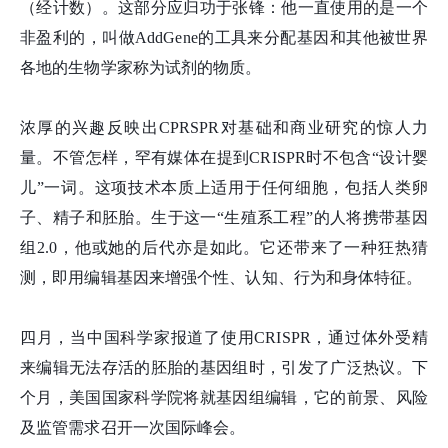
（经计数）。这部分应归功于张
锋
：他一直使用的是一个
非盈利的，叫做AddGene的工具来分配基因和其他被世界
各地的生物学家称为试剂的物质。
浓厚的兴趣反映出CPRSPR对基础和商业研究的惊人力
量。不管怎样，罕有媒体在提到CRISPR时不包含“设计婴
儿”一词。这项技术本质上适用于任何细胞，包括人类卵
子、精子和胚胎。生于这一“生殖系工程”的人将携带基因
组2.0，他或她的后代亦是如此。它还带来了一种狂热猜
测，即用编辑基因来增强个性、认知、行为和身体特征。
四月，当中国科学家报道了使用CRISPR，通过体外受精
来编辑无法存活的胚胎的基因组时，引发了广泛热议。下
个月，美国国家科学院将就基因组编辑，它的前景、风险
及监管需求召开一次国际峰会。