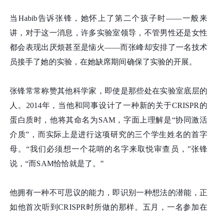
当Habib告诉张
锋
，她怀上了第二个孩子时——一般来
讲，对于这一消息，许多实验室领导，不管男性还是女性
都会表现出厌烦甚至是恼火——而张峰却安排了一名技术
员接手了她的实验，在她缺席期间确保了实验的开展。
张
锋
常常称赞其他科学家，即使是那些处在实验室底层的
人。2014年，当他和同事设计了一种新的关于CRISPR的
蛋白质时，他将其命名为SAM，字面上理解是“协同激活
介质”，而实际上是进行这项研究的三个学生姓名的首字
母。“我们必须想一个花哨的名字来取悦审查员，”张
锋
说，“而SAM恰恰就是了。”
他拥有一种不可思议的能力，即识别一种想法的潜能，正
如他首次听到CRISPR时所做的那样。五月，一名参加在