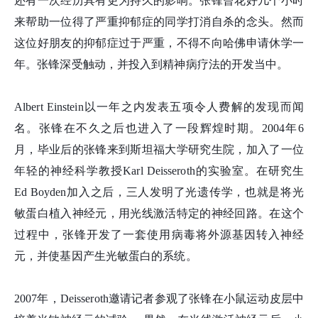
还有一次经历具有更为持久的影响。张
锋
曾花好几个小时
来帮助一位得了严重抑郁症的同学打消自杀的念头。然而
这位好朋友的抑郁症过于严重，不得不向哈佛申请休学一
年。张
锋
深受触动，并投入到精神病疗法的开发当中。
Albert Einstein以一年之内发表五项令人费解的发现而闻
名。张
锋
在不久之后也进入了一段辉煌时期。2004年6
月，毕业后的张
锋
来到斯坦福大学研究生院，加入了一位
年轻的神经科学教授Karl Deisseroth的实验室。在研究生
Ed Boyden加入之后，三人发明了光遗传学，也就是将光
敏蛋白植入神经元，用光线激活特定的神经回路。在这个
过程中，张
锋
开发了一套使用病毒将外源基因转入神经
元，并使基因产生光敏蛋白的系统。
2007年，Deisseroth邀请记者参观了张
锋
在小鼠运动皮层中