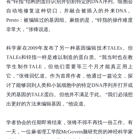
有“锌指”结构的蛋白识别并切割特定的DNA序列。细胞会
自动地修复这种切口，并融合被插入的外来DNA。
Presto：被编辑过的基因组。麻烦的是，“锌指的操作难度
非常大，”张
锋
说道。
科学家在2009年发布了另一种基因编辑技术TALEs。但
TALEs和锌指一样是难以制造的蛋白质。“我当时也在教
学生制作TALE，但他们需要等三个月才能真正用上
它，”张
锋
回忆道。作为首席作者，他通过一篇论文，探
讨了能够回到人类和小鼠细胞中的特定DNA序列并打开或
关闭基因的TALE蛋白。但他并不满足于此。 “我们必须想
出更好的方法来编辑基因，”他说道。
学者协会的任期即将结束，张
锋
不得不再找一份工作。有
一天，一位麻省理工学院McGovern脑研究所的神经科学家