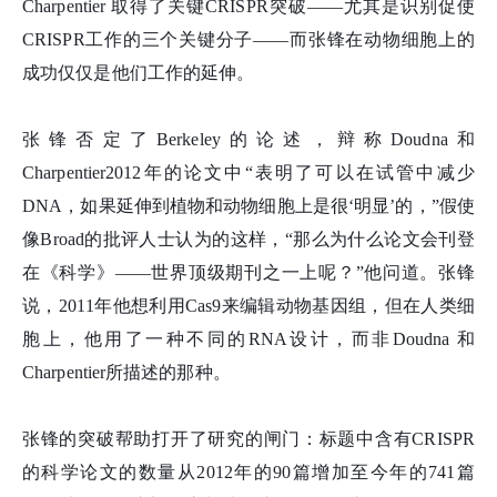
Charpentier 取得了关键CRISPR突破——尤其是识别促使
CRISPR工作的三个关键分子——而张
锋
在动物细胞上的
成功仅仅是他们工作的延伸。
张
锋
否定了Berkeley的论述，辩称Doudna和
Charpentier2012年的论文中“表明了可以在试管中减少
DNA，如果延伸到植物和动物细胞上是很‘明显’的，”假使
像Broad的批评人士认为的这样，“那么为什么论文会刊登
在《科学》——世界顶级期刊之一上呢？”他问道。张
锋
说，2011年他想利用Cas9来编辑动物基因组，但在人类细
胞上，他用了一种不同的RNA设计，而非Doudna 和
Charpentier所描述的那种。
张
锋
的突破帮助打开了研究的闸门：标题中含有CRISPR
的科学论文的数量从2012年的90篇增加至今年的741篇