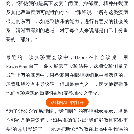
究。“驱使我的是真正改变自闭症、抑郁症、精神分裂症
及其他严重疾病可能性的存在，”张
锋
说，“所有这类疾病
带走的东西，比如感到快乐的能力，进行有意义的社会关
系，清晰而深刻的思考，对于每个人来说都是自己十分重
要的一部分。”
最近的一次实验室会议中，Habib 在长会议桌上用
PowerPoint向三十多人展示了实验结果，这项实验测量了
成千上万的基因中，哪些基因在哪些脑细胞中是活跃的。
尽管张
锋
没有主导谈话，但却是焦点之一，因为他得确保
他们实验发现的重要性能够完整地公之于众。
动脉网APP内打开
“为了让公众容易理解，我们制作的有些图示展示力度是
不够的,” 他建议道，“如果准确传达出‘我们能做且它很重
要’的意思就好了。” 永远把听众“当做在上高中生物课的