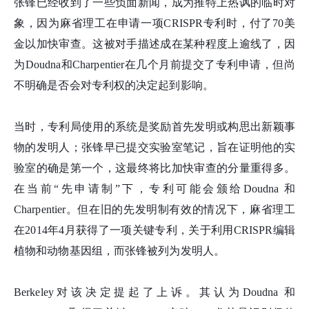
张
锋
已经收到了一些负面新闻，成为推特上热讽的临时对
象，因为麻省理工在申请一项CRISPR专利时，付了70美
金以加快审查。这被对手描述成在某种程度上逾线了，因
为Doudna和Charpentier在几个月前提交了专利申请，但尚
不明确是否会对专利权的决定起到影响。
当时，专利局使用的系统是奖励首先发明或构思出新颖事
物的发明人；张
锋
早已提交实验室笔记，旨在证明他的实
验室的确是第一个，这最终将比加快审查的分量重得多。
在当前“先申请制”下，专利可能会颁给Doudna 和
Charpentier。但在旧的先发明制有效的情况下，麻省理工
在2014年4月获得了一项关键专利，关于利用CRISPR编辑
植物和动物基因组，而张
锋
被列为发明人。
Berkeley对该决定提起了上诉。其认为Doudna 和