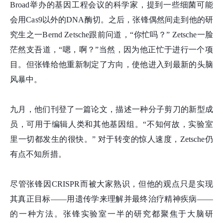
Broad举办的基因工程会议的科学家，提到一些细菌可能
会用Cas9以外的DNA酶切。之后，张
锋
偶然间走到他的研
究生之一Bernd Zetsche跟前问道，“你忙吗？” Zetsche一脸
茫然支吾道，“嗯，啊？”当然，因为他正忙于进行一个项
目。但张
锋
给他重新制定了方向，使他进入到最新的头脑
风暴中。
九月，他们刊登了一篇论文，描述一种分子剪刀的新型成
员，可用于编辑人类和其他基因组。“不知何故，实验室
里一切都发生的很快。” 对于转变的惊人速度，Zetsche仍
有点不知所措。
尽管张
锋
因CRISPR而被大家熟识，但他的观点只是实现
其真正目标——用遗传学来理解并最终治疗精神疾病——
的一种方法。张
锋
实验室一半的研究都聚焦于大脑研