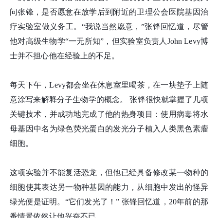
问张
锋
，是否愿意在放学后到附近的卫理公会医院基因治
疗实验室做义务工。“我说当然愿意，”张
锋
回忆道，尽管
他对高级生物学“一无所知”，但实验室负责人John Levy博
士并不担心他在经验上的不足。
每天下午，Levy都会坐在休息室里喝茶，在一块垫子上随
意涂写来解释分子生物学的概念。 张
锋
很快就掌握了几项
关键技术，并成功地完成了他的热身项目：使用病毒将水
母基因中名为绿色荧光蛋白的发光分子植入人类黑色素瘤
细胞。
这项实验并不能复活恐龙，但他已经具备修改某一物种的
细胞使其表达另一物种基因的能力，从细胞中发出的怪异
绿光便是证明。“它们发光了！” 张
锋
回忆道，20年前的那
番情景依然让他兴奋不已。