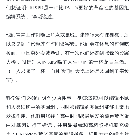
们想证明CRISPR是一种比TALEs更好的革命性的基因组
编辑系统，”李聪说道。
他们常常工作到晚上11点或更晚。张
锋
每天有课要教，所
以总是到了傍晚才有时间做实验。他们会在休息的时候吃
拉面、中国菜外卖或卷饼。有一次他们还跑到张
锋
的公寓
大楼，闯进别人的party喝了人生中的第一杯龙舌兰酒。
（一人只喝了一杯，而且他们那天晚上还是又回到了实验
室）。
科学家们必须证明至少两件事：即CRISPR可以编辑小鼠
和人类细胞中的基因组，同时被编辑的基因组能够正常地
发挥作用。他们用张
锋
自高中时期起最钟爱的绿色荧光蛋
白对基因进行了标记，并用显微镜和高档照相机研究绿
光：CRISPR对荧光基因的编辑越多，细胞发出的绿光就