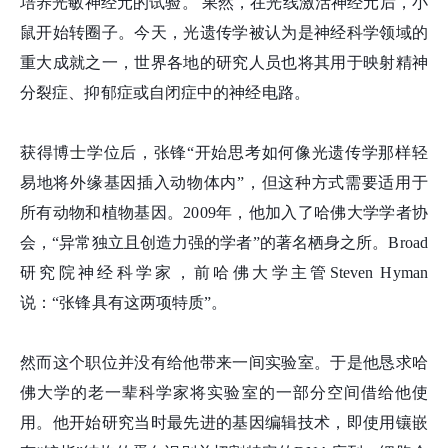
培养光敏神经元的试验。 果然，在光线激活神经元后，小
鼠开始转圈子。今天，光遗传学被认为是神经科学领域的
重大成就之一，世界各地的研究人员也将其用于映射精神
分裂症、抑郁症或自闭症中的神经电路。
获得博士学位后，张
锋
“开始思考如何像光遗传学那样轻
易地将外缘基因插入动物体内”，但这种方式需要适用于
所有动物和植物基因。2009年，他加入了哈佛大学学者协
会，“异常独立且创造力强的学者”的著名栖身之所。Broad
研究院神经科学家，前哈佛大学主管Steven Hyman
说：“张
锋
具有这两项特质”。
然而这个职位并没有给他带来一间实验室。于是他恳求哈
佛大学的老一辈科学家将实验室的一部分空间借给他使
用。他开始研究当时最先进的基因编辑技术，即使用镶嵌