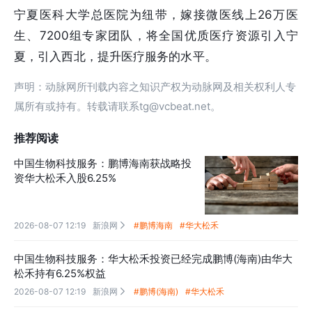
宁夏医科大学总医院为纽带，嫁接微医线上26万医
生、7200组专家团队，将全国优质医疗资源引入宁
夏，引入西北，提升医疗服务的水平。
声明：动脉网所刊载内容之知识产权为动脉网及相关权利人专
属所有或持有。转载请联系tg@vcbeat.net。
推荐阅读
中国生物科技服务：鹏博海南获战略投
资华大松禾入股6.25%
2026-08-07 12:19
新浪网
#鹏博海南
#华大松禾

中国生物科技服务：华大松禾投资已经完成鹏博(海南)由华大
松禾持有6.25%权益
2026-08-07 12:19
新浪网
#鹏博(海南)
#华大松禾
