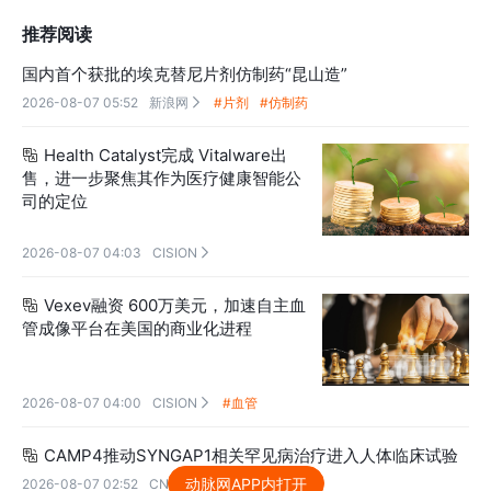
推荐阅读
国内首个获批的埃克替尼片剂仿制药“昆山造”
2026-08-07 05:52
新浪网
#片剂
#仿制药

Health Catalyst完成 Vitalware出

售，进一步聚焦其作为医疗健康智能公
司的定位
2026-08-07 04:03
CISION

Vexev融资 600万美元，加速自主血

管成像平台在美国的商业化进程
2026-08-07 04:00
CISION
#血管

CAMP4推动SYNGAP1相关罕见病治疗进入人体临床试验

动脉网APP内打开
2026-08-07 02:52
CNBC
#试验
#临床
