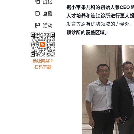
链接

据小苹果儿科的创始人兼CEO
直播

人才培养和连锁诊所进行更大
发育等原有优势领域的力量外
活动

锁诊所的覆盖区域。
动脉网APP
扫码下载