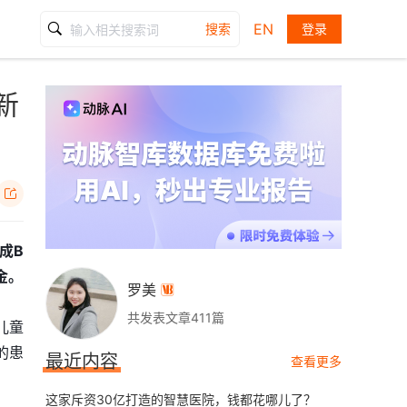
EN
搜索
登录
新

成B
金。
罗美

共发表文章411篇
儿童
的患
最近内容
查看更多
这家斥资30亿打造的智慧医院，钱都花哪儿了？