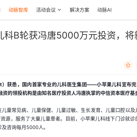
阵
动脉智库
活动会议
解决方案
动脉AI
科B轮获冯唐5000万元投资，将

eat）获悉，国内首家专业的儿科医生集团——小苹果儿科宣布完
轮融资的领投机构是由知名医疗投资人冯唐执掌的中信资本医疗基
立，在儿童常见病、儿童保健、儿童过敏、生长发育、儿童口腔以及
疗资源，服务了大量儿童患者。目前，小苹果儿科线下门诊就诊
诊及咨询每月5000人。