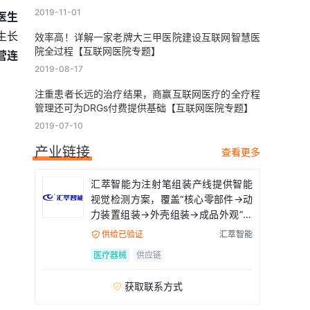
2019-11-01
医生
生长
效率高！详解一家老牌大三甲医院建设互联网智慧医
院全过程【互联网医院专题】
营连
2019-08-17
注重患者长远的治疗结果，商赢互联网医疗的全疗程
管理还可为DRGs付费提供基础【互联网医院专题】
2019-07-10
产业链接
查看更多
汇萃智能为注射笔组装产线提供智能
视觉检测方案，覆盖“核心零部件→动
力装置组装→外壳组装→成品外观”全
流程
供给已验证
汇萃智能

医疗器械
供应链
获取联系方式
