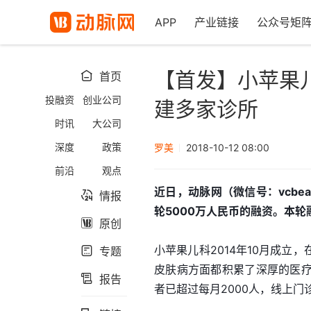
APP
产业链接
公众号矩
【首发】小苹果儿
首页

投融资
创业公司
建多家诊所
时讯
大公司
深度
政策
罗美
2018-10-12 08:00
前沿
观点
近日，动脉网（微信号：vcb
情报

轮5000万人民币的融资。本
原创

小苹果儿科2014年10月成
专题

皮肤病方面都积累了深厚的医
报告

者已超过每月2000人，线上门