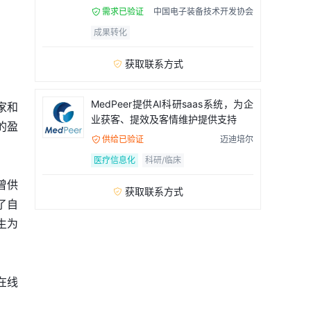
需求已验证
中国电子装备技术开发协会

成果转化
获取联系方式

MedPeer提供AI科研saas系统，为企
家和
业获客、提效及客情维护提供支持
的盈
供给已验证
迈迪培尔

医疗信息化
科研/临床
曾供
获取联系方式

了自
生为
在线