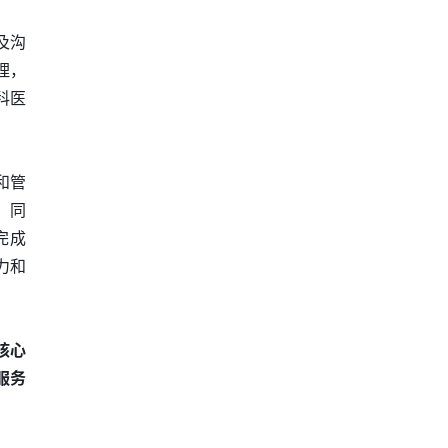
及沟
理，
科医
和管
。同
完成
力和
核心
服务