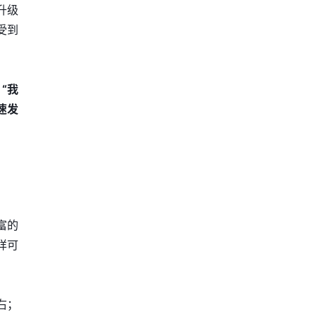
升级
受到
“我
速发
富的
样可
右；