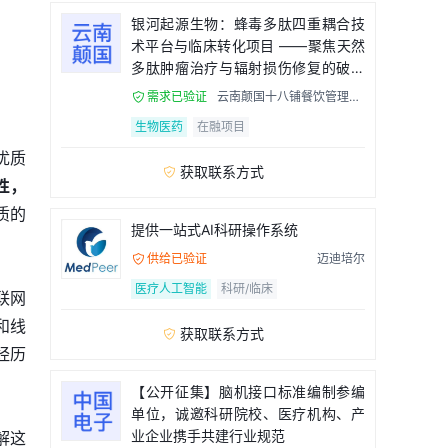
银河起源生物：蜂毒多肽四重耦合技
术平台与临床转化项目 ——聚焦天然
多肽肿瘤治疗与辐射损伤修复的破局
者
需求已验证
云南颠国十八铺餐饮管理有

限公司
生物医药
在融项目
优质
获取联系方式

性，
质的
提供一站式AI科研操作系统
供给已验证
迈迪培尔

医疗人工智能
科研/临床
联网
和线
获取联系方式

经历
【公开征集】脑机接口标准编制参编
单位，诚邀科研院校、医疗机构、产
业企业携手共建行业规范
解这