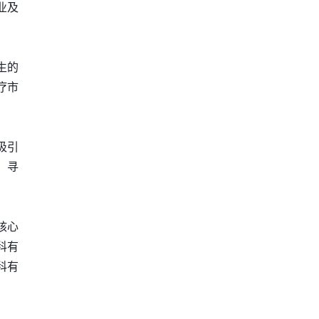
业及
生的
疗市
吸引
，寻
核心
科有
科有