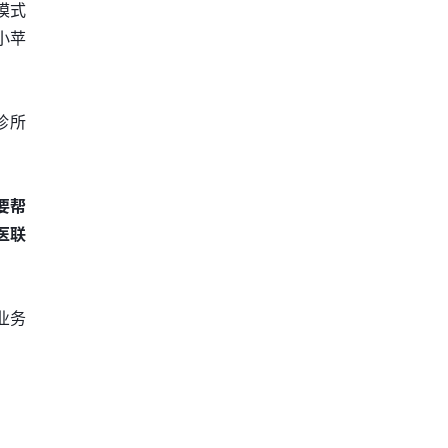
模式
小苹
诊所
要帮
医联
业务