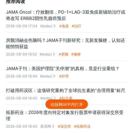
推荐阅读
JAMA Oncol：疗效翻倍，PD-1+LAG-3双免疫新辅助治疗或
将改写 ERBB2阴性乳腺癌预后
2026-08-09 17:04
Medsci
#免疫
#治疗

房颤消融会伤脑吗？JAMA子刊新研究：无新发脑梗，认知还
能悄悄获益
2026-08-09 16:52
Medsci
#房颤
#脑梗

JAMA子刊：美国护理院“关停潮”的真相，竟是行业重组？
2026-08-09 16:46
Medsci
#护理

打破用药误区：这项研究重构了全球抗生素的“合理用量”标尺
2026-08-09 16:40
Medsci
#抗生素

动脉网APP内打开
拓新药业：2026年度向特定对象发行股票申请获得深交所受
理
2026-08-09 16:40
新浪网
#深交所
#拓新药业
