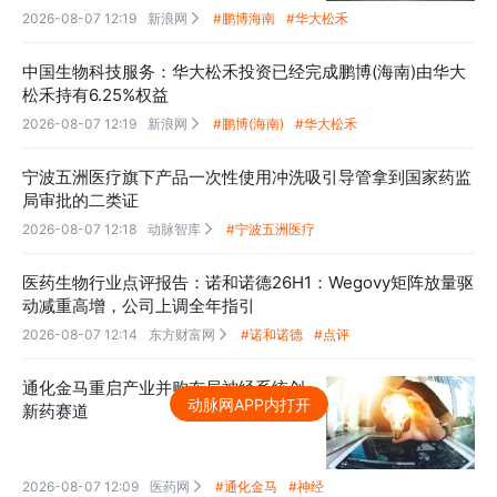
2026-08-07 12:19
新浪网
#鹏博海南
#华大松禾

中国生物科技服务：华大松禾投资已经完成鹏博(海南)由华大
松禾持有6.25%权益
2026-08-07 12:19
新浪网
#鹏博(海南)
#华大松禾

宁波五洲医疗旗下产品一次性使用冲洗吸引导管拿到国家药监
局审批的二类证
2026-08-07 12:18
动脉智库
#宁波五洲医疗

医药生物行业点评报告：诺和诺德26H1：Wegovy矩阵放量驱
动减重高增，公司上调全年指引
2026-08-07 12:14
东方财富网
#诺和诺德
#点评

通化金马重启产业并购布局神经系统创
动脉网APP内打开
新药赛道
2026-08-07 12:09
医药网
#通化金马
#神经
