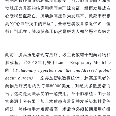
机制所致肺血管结构或功能改变，引起肺血管阻力和肺
动脉压力升高的临床和病理生理综合征，继而发展成右
心衰竭甚至死亡。肺动脉高压作为发病率、致死率都极
高的“心血管病中的癌症”，全球患者数量接近亿名，但
截止到现在，肺动脉高压仍然是鲜为人知的恶性疾病之
一。
此前，肺高压患者现有治疗手段主要依赖于靶向药物和
肺移植。经2018年刊登于Lancet Respiratory Medicine
的《
Pulmonary hypertension: the unaddressed global
health burden
》
一文美加团队
数据统计，肺高压患者的
药物治疗费用约为每年80000美元，对绝大多数患者而
言，这均是无法承受的一笔费用。至于肺移植，由于器
官来源十分有限，加上术后患者常见并发感染和排异等
问题，肺移植手术难度极高，术后也必须长期服用抗排