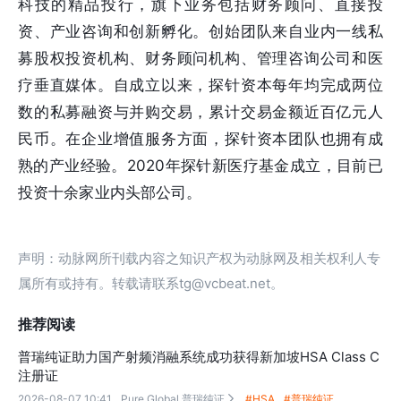
科技的精品投行，旗下业务包括财务顾问、直接投
资、产业咨询和创新孵化。创始团队来自业内一线私
募股权投资机构、财务顾问机构、管理咨询公司和医
疗垂直媒体。自成立以来，探针资本每年均完成两位
数的私募融资与并购交易，累计交易金额近百亿元人
民币。在企业增值服务方面，探针资本团队也拥有成
熟的产业经验。2020年探针新医疗基金成立，目前已
投资十余家业内头部公司。
声明：动脉网所刊载内容之知识产权为动脉网及相关权利人专
属所有或持有。转载请联系tg@vcbeat.net。
推荐阅读
普瑞纯证助力国产射频消融系统成功获得新加坡HSA Class C
注册证
2026-08-07 10:41
Pure Global 普瑞纯证
#HSA
#普瑞纯证
