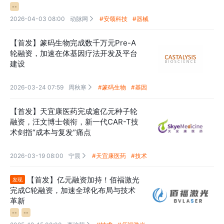
--
2026-04-03 08:00
动脉网
#安颂科技
#器械

【首发】篆码生物完成数千万元Pre-A
轮融资，加速在体基因疗法开发及平台
建设
2026-03-24 07:59
周秋寒
#篆码生物
#基因

【首发】天宜康医药完成逾亿元种子轮
融资，汪文博士领衔，新一代CAR-T技
术剑指“成本与复发”痛点
2026-03-19 08:00
宁晨
#天宜康医药
#技术

【首发】亿元融资加持！佰福激光
发现
完成C轮融资，加速全球化布局与技术
革新
--
--