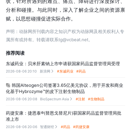
状，针对所遇到的难点、痛点、障碍进行深度探讨、
分析和碰撞。与此同时，深入了解企业之间的资源禀
赋，以思想碰撞促进实际合作。
声明：动脉网所刊载内容之知识产权为动脉网及相关权利人专
属所有或持有。转载请联系tg@vcbeat.net。
推荐阅读
东诚药业：贝米肝素钠上市申请获国家药品监督管理局受理
2026-08-06 20:10
新浪网
#东诚药业
#药品

韩国Alteogen公司签署3.65亿美元协议，用于开发和商业

化基于Hybrozyme™的皮下注射生物制品
2026-08-06 20:08
BioSpectrum Asia
#注射
#生物制品

药捷安康：捷恩泰®(替恩戈替尼片)获国家药品监督管理局批
准上市
2026-08-06 20:06
智通财经
#药品
#药捷安康
