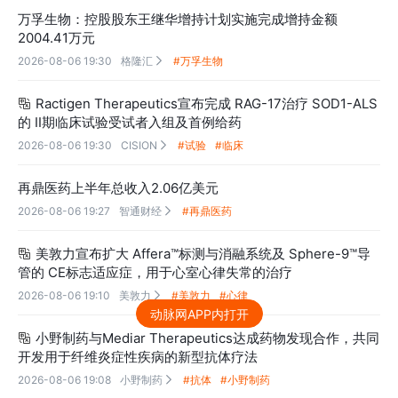
万孚生物：控股股东王继华增持计划实施完成增持金额
2004.41万元
2026-08-06 19:30
格隆汇
#万孚生物

Ractigen Therapeutics宣布完成 RAG-17治疗 SOD1-ALS

的 II期临床试验受试者入组及首例给药
2026-08-06 19:30
CISION
#试验
#临床

再鼎医药上半年总收入2.06亿美元
2026-08-06 19:27
智通财经
#再鼎医药

美敦力宣布扩大 Affera™标测与消融系统及 Sphere-9™导

管的 CE标志适应症，用于心室心律失常的治疗
2026-08-06 19:10
美敦力
#美敦力
#心律

动脉网APP内打开
小野制药与Mediar Therapeutics达成药物发现合作，共同

开发用于纤维炎症性疾病的新型抗体疗法
2026-08-06 19:08
小野制药
#抗体
#小野制药
