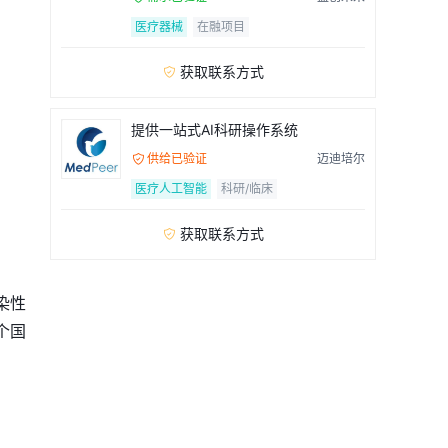
医疗器械
在融项目
获取联系方式

提供一站式AI科研操作系统
供给已验证
迈迪培尔

医疗人工智能
科研/临床
获取联系方式

染性
个国