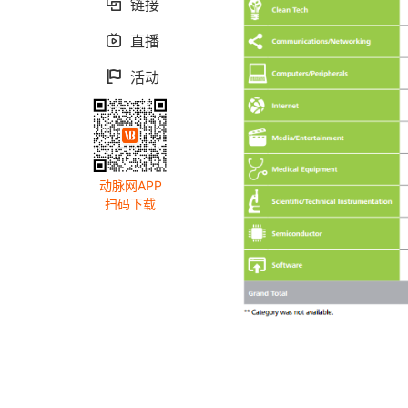
链接

直播

活动

动脉网APP
扫码下载