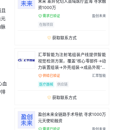
未来 差异化切入县域医疗蓝海 寻求融
资1000万
而且
需求已验证
盈创未来

美元
在融项目
动脉
获取联系方式

汇萃智能为注射笔组装产线提供智能
视觉检测方案，覆盖“核心零部件→动
力装置组装→外壳组装→成品外观”全
流程
供给已验证
汇萃智能

心血
医疗器械
供应链
中排
获取联系方式

盈创未来全链路手术导航 寻求1000万
元天使轮融资
需求已验证
盈创未来
