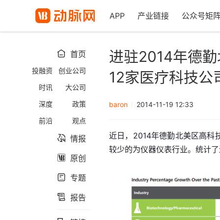
APP
产业链接
公众号矩
进驻2014年德
首页

投融资
创业公司
12家医疗科技公
时讯
大公司
深度
政策
baron
2014-11-19 12:33
前沿
观点
近日，2014年德勤北美区高
情报

较少的为仪器仪表行业。统计了
原创

专题

报告
