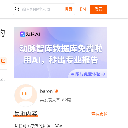
EN
搜索
登录
的

业，
baron

共发表文章182篇
最近内容
查看更多
互联网医疗热词解读：ACA