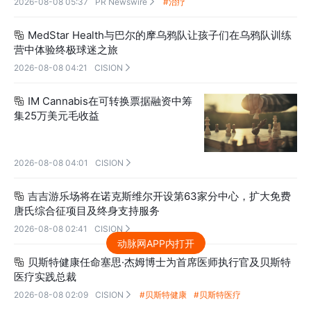
2026-08-08 05:37
PR Newswire
#治疗

MedStar Health与巴尔的摩乌鸦队让孩子们在乌鸦队训练

营中体验终极球迷之旅
2026-08-08 04:21
CISION

IM Cannabis在可转换票据融资中筹

集25万美元毛收益
2026-08-08 04:01
CISION

吉吉游乐场将在诺克斯维尔开设第63家分中心，扩大免费

唐氏综合征项目及终身支持服务
2026-08-08 02:41
CISION

动脉网APP内打开
贝斯特健康任命塞思·杰姆博士为首席医师执行官及贝斯特

医疗实践总裁
2026-08-08 02:09
CISION
#贝斯特健康
#贝斯特医疗
