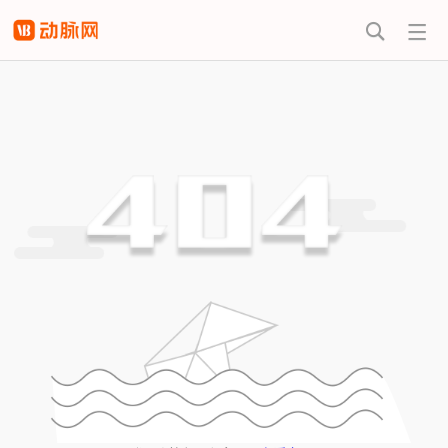


热门搜索
动脉橙机构
活跃投资机
价值趋势报
版试用
构盘点
告
早期项目发
高瓴资本投
掘
资盘点