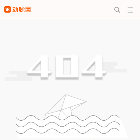


热门搜索
动脉橙机构
活跃投资机
价值趋势报
版试用
构盘点
告
早期项目发
高瓴资本投
掘
资盘点